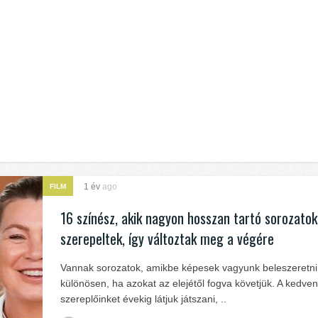
1 év
ago
FILM
16 színész, akik nagyon hosszan tartó sorozato
szerepeltek, így változtak meg a végére
Vannak sorozatok, amikbe képesek vagyunk beleszeretni
különösen, ha azokat az elejétől fogva követjük. A kedve
szereplőinket évekig látjuk játszani, ..