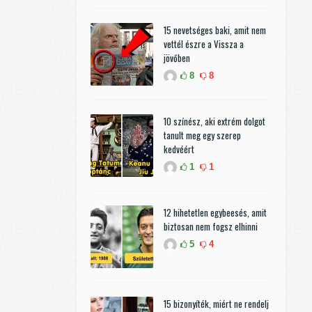
15 nevetséges baki, amit nem
vettél észre a Vissza a
jövőben
8
8
10 színész, aki extrém dolgot
tanult meg egy szerep
kedvéért
1
1
12 hihetetlen egybeesés, amit
biztosan nem fogsz elhinni
5
4
15 bizonyíték, miért ne rendelj