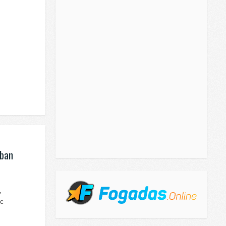
kban
,
nc