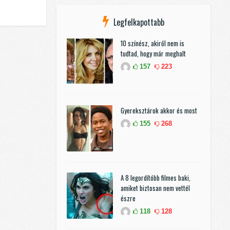
Legfelkapottabb
10 színész, akiről nem is
tudtad, hogy már meghalt
157
223
Gyereksztárok akkor és most
155
268
A 8 legordítóbb filmes baki,
amiket biztosan nem vettél
észre
118
128