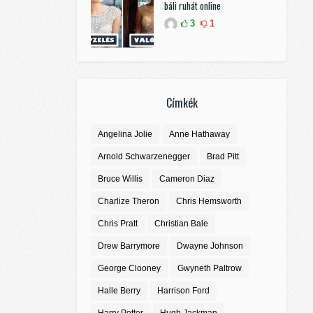
báli ruhát online
3
1
Címkék
Angelina Jolie
Anne Hathaway
Arnold Schwarzenegger
Brad Pitt
Bruce Willis
Cameron Diaz
Charlize Theron
Chris Hemsworth
Chris Pratt
Christian Bale
Drew Barrymore
Dwayne Johnson
George Clooney
Gwyneth Paltrow
Halle Berry
Harrison Ford