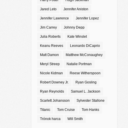
Harry Potter
Hugh Jackman
Jared Leto
Jennifer Aniston
Jennifer Lawrence
Jennifer Lopez
Jim Carrey
Johnny Depp
Julia Roberts
Kate Winslet
Keanu Reeves
Leonardo DiCaprio
Matt Damon
Matthew McConaughey
Meryl Streep
Natalie Portman
Nicole Kidman
Reese Witherspoon
Robert Downey Jr.
Ryan Gosling
Ryan Reynolds
Samuel L. Jackson
Scarlett Johansson
Sylvester Stallone
Titanic
Tom Cruise
Tom Hanks
Trónok harca
Will Smith