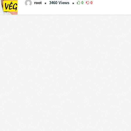
root
3460
Views
0
0