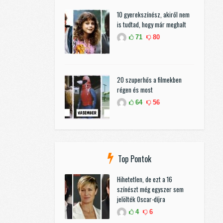
10 gyerekszínész, akiről nem
is tudtad, hogy már meghalt
71
80
20 szuperhős a filmekben
régen és most
64
56
Top Pontok
Hihetetlen, de ezt a 16
színészt még egyszer sem
jelölték Oscar-díjra
4
6