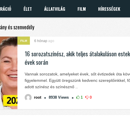
IRÁCIÓ
ÉLET
ÁLLATVILÁG
FILM
HÍRESSÉGEK
mány és szenvedély
6 hónap
ago
FILM
16 sorozatszínész, akik teljes átalakuláson estek
évek során
Vannak sorozatok, amelyeket évek, sőt évtizedek óta köv
figyelemmel. Együtt öregszünk kedvenc szereplőinkkel, fő
adott színész és színésznő ..
root
8938
Views
1
0