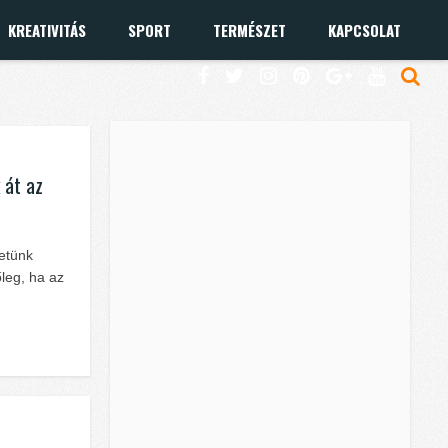
KREATIVITÁS
SPORT
TERMÉSZET
KAPCSOLAT
 át az
etünk
leg, ha az