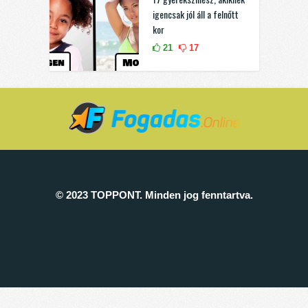
igencsak jól áll a felnőtt
kor
21
17
© 2023 TOPPONT. Minden jog fenntartva.