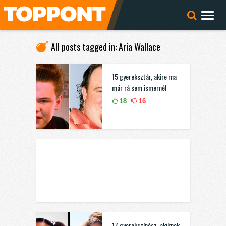
All posts tagged in: Aria Wallace
15 gyereksztár, akire ma
már rá sem ismernél
18
16
17 gyerekszínész, akiknek