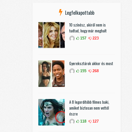
Legfelkapottabb
10 színész, akiről nem is
tudtad, hogy már meghalt
157
223
Gyereksztárok akkor és most
155
268
A 8 legordítóbb filmes baki,
amiket biztosan nem vettél
észre
118
127