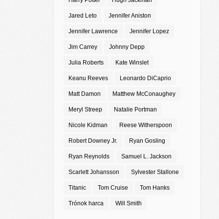
Harry Potter
Hugh Jackman
Jared Leto
Jennifer Aniston
Jennifer Lawrence
Jennifer Lopez
Jim Carrey
Johnny Depp
Julia Roberts
Kate Winslet
Keanu Reeves
Leonardo DiCaprio
Matt Damon
Matthew McConaughey
Meryl Streep
Natalie Portman
Nicole Kidman
Reese Witherspoon
Robert Downey Jr.
Ryan Gosling
Ryan Reynolds
Samuel L. Jackson
Scarlett Johansson
Sylvester Stallone
Titanic
Tom Cruise
Tom Hanks
Trónok harca
Will Smith