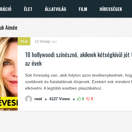
IRÁCIÓ
ÉLET
ÁLLATVILÁG
FILM
HÍRESSÉGEK
ouk Aimée
12 hónap
ago
FILM
18 hollywoodi színésznő, akiknek kétségkívül jót 
az évek
Sok híresség van, akik folyton azon tevékenykednek, ho
szebbnek és fiatalabbnak tűnjenek. Ezekért sok mindent
elkövetni. A legtöbb esetben plasztikához ..
root
6127
Views
0
0