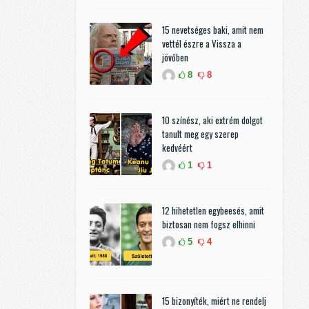
15 nevetséges baki, amit nem
vettél észre a Vissza a
jövőben
8
8
10 színész, aki extrém dolgot
tanult meg egy szerep
kedvéért
1
1
12 hihetetlen egybeesés, amit
biztosan nem fogsz elhinni
5
4
15 bizonyíték, miért ne rendelj