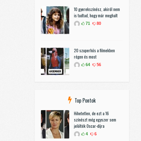
10 gyerekszínész, akiről nem
is tudtad, hogy már meghalt
71
80
20 szuperhős a filmekben
régen és most
64
56
Top Pontok
Hihetetlen, de ezt a 16
színészt még egyszer sem
jelölték Oscar-díjra
4
6