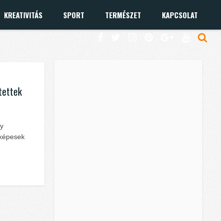
KREATIVITÁS
SPORT
TERMÉSZET
KAPCSOLAT
tettek
gy
 képesek