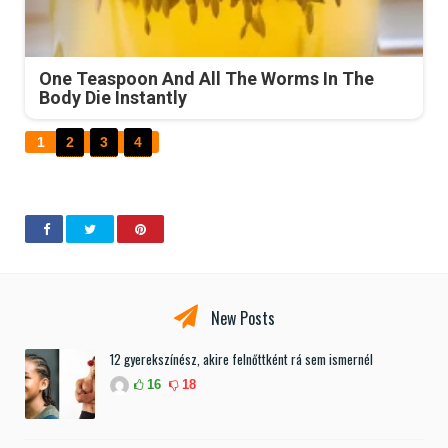
One Teaspoon And All The Worms In The
Body Die Instantly
1
2
3
4
New Posts
12 gyerekszínész, akire felnőttként rá sem ismernél
16
18