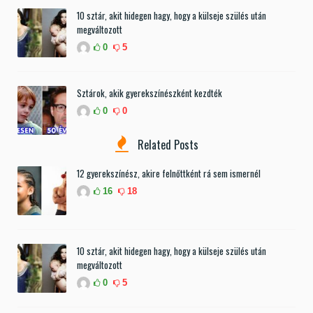
10 sztár, akit hidegen hagy, hogy a külseje szülés után
megváltozott
0
5
Sztárok, akik gyerekszínészként kezdték
0
0
Related Posts
12 gyerekszínész, akire felnőttként rá sem ismernél
16
18
10 sztár, akit hidegen hagy, hogy a külseje szülés után
megváltozott
0
5