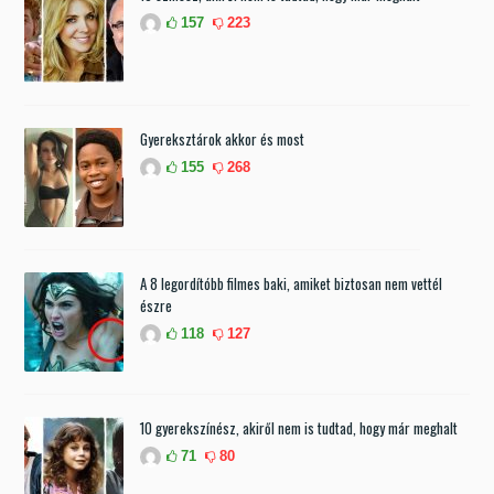
157
223
Gyereksztárok akkor és most
155
268
A 8 legordítóbb filmes baki, amiket biztosan nem vettél
észre
118
127
10 gyerekszínész, akiről nem is tudtad, hogy már meghalt
71
80