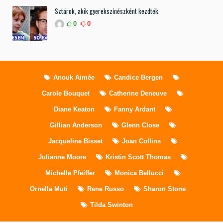
Sztárok, akik gyerekszínészként kezdték
0
0
Anouk Aimée
Candice Bergen
Carole Bouquet
Catherine Deneuve
Diane Keaton
Fanny Ardant
Gillian Anderson
Glenn Close
Jacqueline Bisset
Joan Collins
Julianne Moore
Kristin Scott Thomas
Michelle Pfeiffer
Monica Bellucci
Ornella Muti
Rene Russo
Sharon Stone
Tilda Swinton