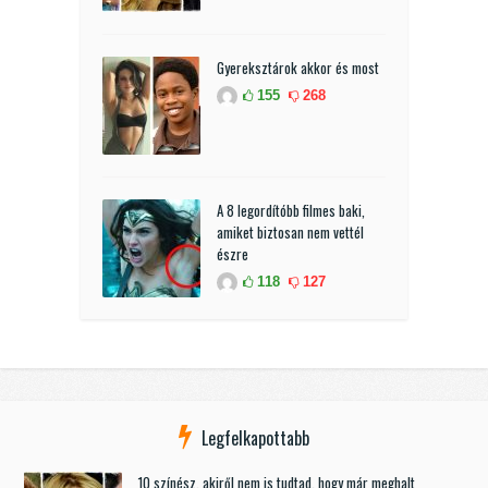
Gyereksztárok akkor és most
155
268
A 8 legordítóbb filmes baki,
amiket biztosan nem vettél
észre
118
127
Legfelkapottabb
10 színész, akiről nem is tudtad, hogy már meghalt