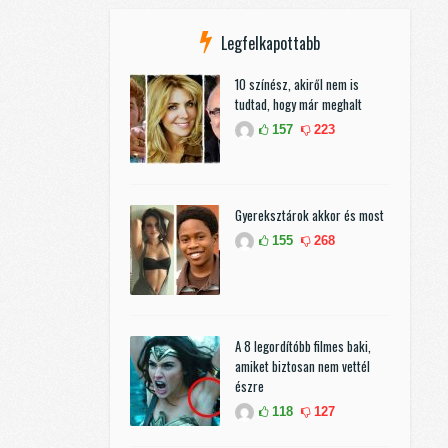
Legfelkapottabb
10 színész, akiről nem is
tudtad, hogy már meghalt
157
223
Gyereksztárok akkor és most
155
268
A 8 legordítóbb filmes baki,
amiket biztosan nem vettél
észre
118
127