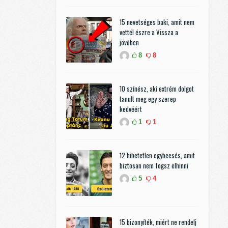
15 nevetséges baki, amit nem
vettél észre a Vissza a
jövőben
8
8
10 színész, aki extrém dolgot
tanult meg egy szerep
kedvéért
1
1
12 hihetetlen egybeesés, amit
biztosan nem fogsz elhinni
5
4
15 bizonyíték, miért ne rendelj