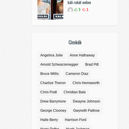
báli ruhát online
3
1
Címkék
Angelina Jolie
Anne Hathaway
Arnold Schwarzenegger
Brad Pitt
Bruce Willis
Cameron Diaz
Charlize Theron
Chris Hemsworth
Chris Pratt
Christian Bale
Drew Barrymore
Dwayne Johnson
George Clooney
Gwyneth Paltrow
Halle Berry
Harrison Ford