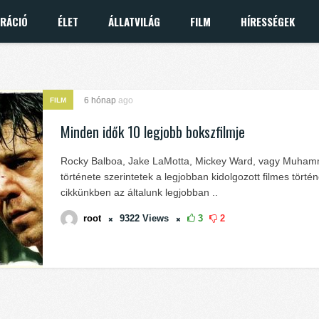
IRÁCIÓ
ÉLET
ÁLLATVILÁG
FILM
HÍRESSÉGEK
6 hónap
ago
FILM
Minden idők 10 legjobb bokszfilmje
Rocky Balboa, Jake LaMotta, Mickey Ward, vagy Muham
története szerintetek a legjobban kidolgozott filmes törté
cikkünkben az általunk legjobban ..
root
9322
Views
3
2