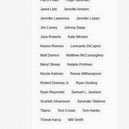
Harry Potter
Hugh Jackman
Jared Leto
Jennifer Aniston
Jennifer Lawrence
Jennifer Lopez
Jim Carrey
Johnny Depp
Julia Roberts
Kate Winslet
Keanu Reeves
Leonardo DiCaprio
Matt Damon
Matthew McConaughey
Meryl Streep
Natalie Portman
Nicole Kidman
Reese Witherspoon
Robert Downey Jr.
Ryan Gosling
Ryan Reynolds
Samuel L. Jackson
Scarlett Johansson
Sylvester Stallone
Titanic
Tom Cruise
Tom Hanks
Trónok harca
Will Smith