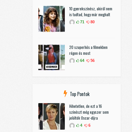
10 gyerekszínész, akiről nem
is tudtad, hogy már meghalt
71
80
20 szuperhős a filmekben
régen és most
64
56
Top Pontok
Hihetetlen, de ezt a 16
színészt még egyszer sem
jelölték Oscar-díjra
4
6