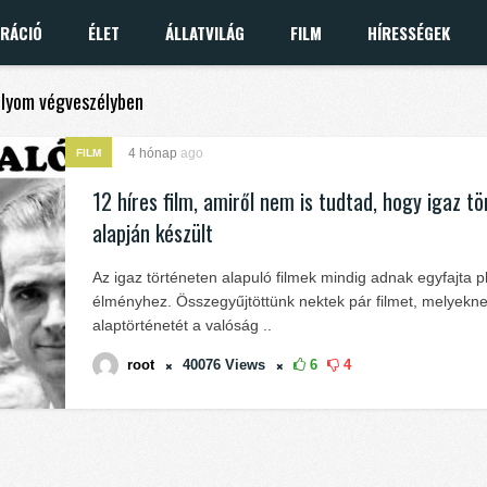
IRÁCIÓ
ÉLET
ÁLLATVILÁG
FILM
HÍRESSÉGEK
sólyom végveszélyben
4 hónap
ago
FILM
12 híres film, amiről nem is tudtad, hogy igaz t
alapján készült
Az igaz történeten alapuló filmek mindig adnak egyfajta p
élményhez. Összegyűjtöttünk nektek pár filmet, melyekn
alaptörténetét a valóság ..
root
40076
Views
6
4