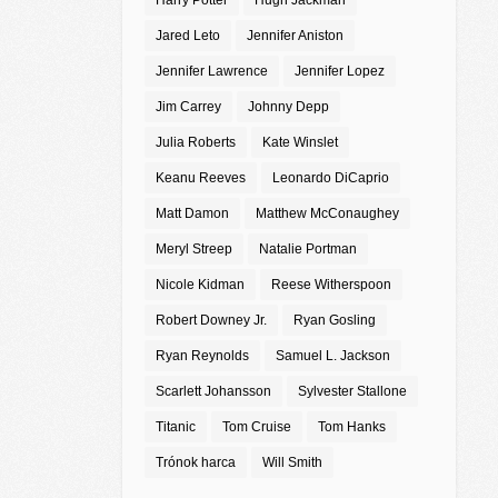
Harry Potter
Hugh Jackman
Jared Leto
Jennifer Aniston
Jennifer Lawrence
Jennifer Lopez
Jim Carrey
Johnny Depp
Julia Roberts
Kate Winslet
Keanu Reeves
Leonardo DiCaprio
Matt Damon
Matthew McConaughey
Meryl Streep
Natalie Portman
Nicole Kidman
Reese Witherspoon
Robert Downey Jr.
Ryan Gosling
Ryan Reynolds
Samuel L. Jackson
Scarlett Johansson
Sylvester Stallone
Titanic
Tom Cruise
Tom Hanks
Trónok harca
Will Smith