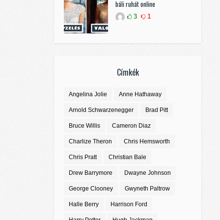
báli ruhát online
3
1
Címkék
Angelina Jolie
Anne Hathaway
Arnold Schwarzenegger
Brad Pitt
Bruce Willis
Cameron Diaz
Charlize Theron
Chris Hemsworth
Chris Pratt
Christian Bale
Drew Barrymore
Dwayne Johnson
George Clooney
Gwyneth Paltrow
Halle Berry
Harrison Ford