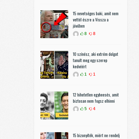
15 nevetséges baki, amit nem
vettél észre a Vissza a
jövőben
8
8
10 színész, aki extrém dolgot
tanult meg egy szerep
kedvéért
1
1
12 hihetetlen egybeesés, amit
biztosan nem fogsz elhinni
5
4
15 bizonyíték, miért ne rendelj