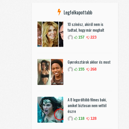
Legfelkapottabb
10 színész, akiről nem is
tudtad, hogy már meghalt
157
223
Gyereksztárok akkor és most
155
268
A 8 legordítóbb filmes baki,
amiket biztosan nem vettél
észre
118
128