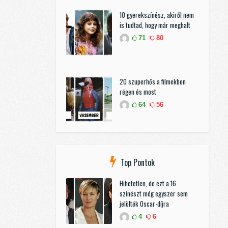
10 gyerekszínész, akiről nem
is tudtad, hogy már meghalt
71
80
20 szuperhős a filmekben
régen és most
64
56
Top Pontok
Hihetetlen, de ezt a 16
színészt még egyszer sem
jelölték Oscar-díjra
4
6