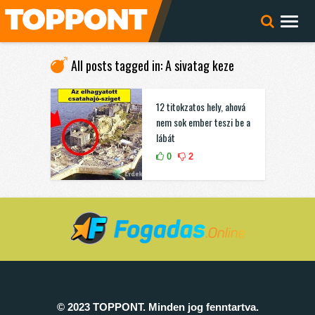
All posts tagged in: A sivatag keze
12 titokzatos hely, ahová
nem sok ember teszi be a
lábát
0
2
© 2023 TOPPONT. Minden jog fenntartva.