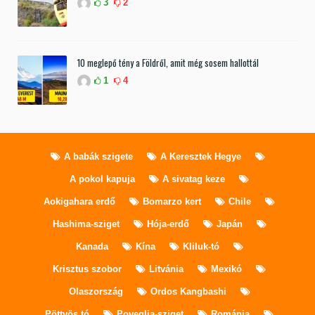
3
2
10 meglepő tény a Földről, amit még sosem hallottál
1
4
A babák szigete
A Keresztek Hegye
A pokol kapuja
A sivatag keze
Aokigahara erdő
Bomarzo kert
Chile
Hashima-sziget
Hója-erdő
Japán
Kanada
Kína
Kliluk-tó
Krisztus szobor
Litvánia
Mexikó
Olaszország
Ordos Kangbashi
Pöttyös tó
Poveglia-sziget
Románia