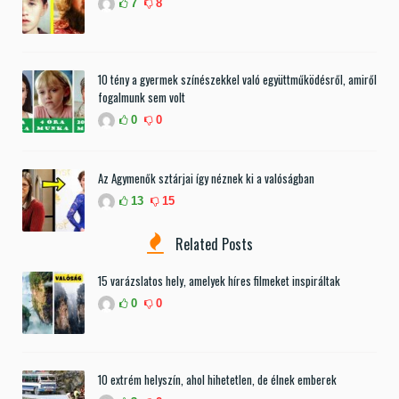
7
8
10 tény a gyermek színészekkel való együttműködésről, amiről
fogalmunk sem volt
0
0
Az Agymenők sztárjai így néznek ki a valóságban
13
15
Related Posts
15 varázslatos hely, amelyek híres filmeket inspiráltak
0
0
10 extrém helyszín, ahol hihetetlen, de élnek emberek