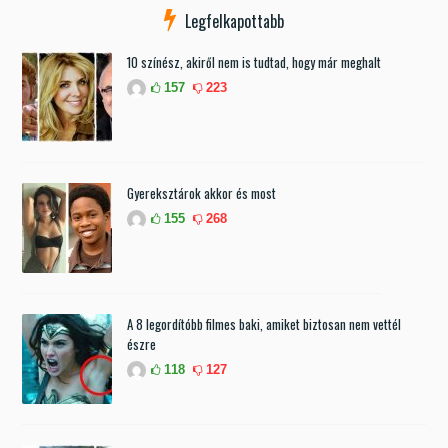
Legfelkapottabb
10 színész, akiről nem is tudtad, hogy már meghalt
157
223
Gyereksztárok akkor és most
155
268
A 8 legordítóbb filmes baki, amiket biztosan nem vettél
észre
118
127