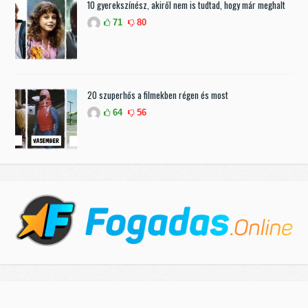
10 gyerekszínész, akiről nem is tudtad, hogy már meghalt
71
80
20 szuperhős a filmekben régen és most
64
56