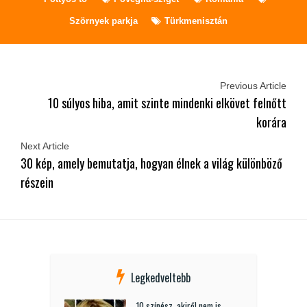
Szörnyek parkja
Türkmenisztán
Previous Article
10 súlyos hiba, amit szinte mindenki elkövet felnőtt
korára
Next Article
30 kép, amely bemutatja, hogyan élnek a világ különböző
részein
Legkedveltebb
10 színész, akiről nem is