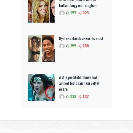
tudtad, hogy már meghalt
157
223
Gyereksztárok akkor és most
155
268
A 8 legordítóbb filmes baki,
amiket biztosan nem vettél
észre
118
127