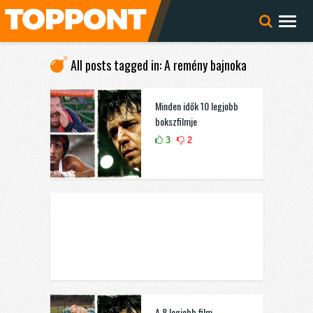
All posts tagged in: A remény bajnoka
Minden idők 10 legjobb
bokszfilmje
3
2
A 8 legjobb film