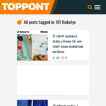
All posts tagged in: 101 Kiskutya
15 rejtett egymásra
utalás a Disney-től, ami
felett simán elsiklottunk
korábban
12
4
20 pillanat, amikor a