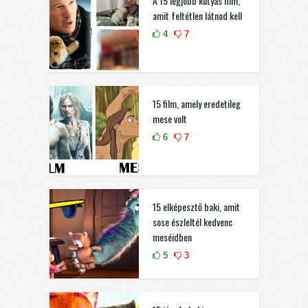
A 15 legjobb kutyás film,
amit feltétlen látnod kell
4
7
15 film, amely eredetileg
mese volt
6
7
15 elképesztő baki, amit
sose észleltél kedvenc
meséidben
5
3