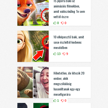
15 jópofa baki az
animációs filmekben,
amit valószínűleg Te sem
vettél észre
0
0
10 elképesztő baki, amit
sose észleltél kedvenc
meséidben
13
9
Hihetetlen, de létezik 20
ember, akik
megszólalásig
hasonlítanak egy-egy
mesefigurára
1
0