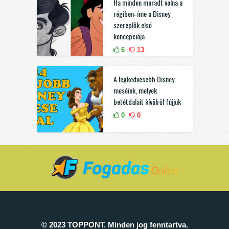
Ha minden maradt volna a
régiben: íme a Disney
szereplők első
koncepciója
6
13
A legkedvesebb Disney
meséink, melyek
betétdalait kívülről fújjuk
0
0
© 2023 TOPPONT. Minden jog fenntartva.