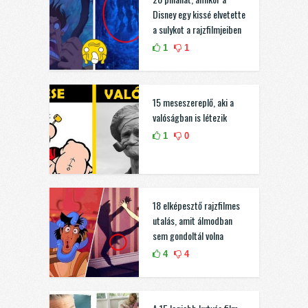
Disney egy kissé elvetette
a sulykot a rajzfilmjeiben
1
1
15 meseszereplő, aki a
valóságban is létezik
1
0
18 elképesztő rajzfilmes
utalás, amit álmodban
sem gondoltál volna
4
4