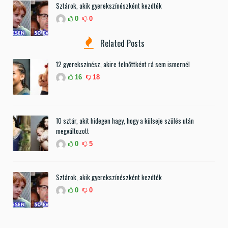
Sztárok, akik gyerekszínészként kezdték
0
0
Related Posts
12 gyerekszínész, akire felnőttként rá sem ismernél
16
18
10 sztár, akit hidegen hagy, hogy a külseje szülés után
megváltozott
0
5
Sztárok, akik gyerekszínészként kezdték
0
0