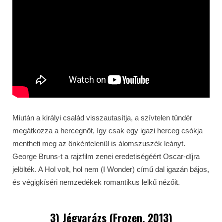
Miután a királyi család visszautasítja, a szívtelen tündér
megátkozza a hercegnőt, így csak egy igazi herceg csókja
mentheti meg az önkéntelenül is álomszuszék leányt.
George Bruns-t a rajzfilm zenei eredetiségéért Oscar-díjra
jelölték. A Hol volt, hol nem (I Wonder) című dal igazán bájos,
és végigkíséri nemzedékek romantikus lelkű nézőit.
3) Jégvarázs (Frozen, 2013)