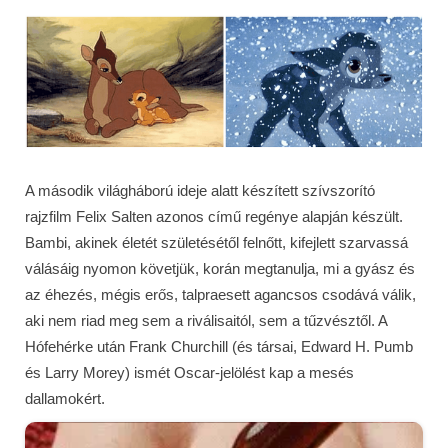
A második világháború ideje alatt készített szívszorító
rajzfilm Felix Salten azonos című regénye alapján készült.
Bambi, akinek életét születésétől felnőtt, kifejlett szarvassá
válásáig nyomon követjük, korán megtanulja, mi a gyász és
az éhezés, mégis erős, talpraesett agancsos csodává válik,
aki nem riad meg sem a riválisaitól, sem a tűzvésztől. A
Hófehérke után Frank Churchill (és társai, Edward H. Pumb
és Larry Morey) ismét Oscar-jelölést kap a mesés
dallamokért.