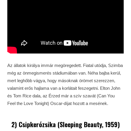
Az állatok királya immár megöregedett. Fiatal utódja, Szimba
még az önmegismerés stádiumában van. Néha bajba kerül,
mert leghőbb vágya, hogy másoknak örömet szerezzen,
valamint erős hajlama van a korlátait feszegetni. Elton John
és Tom Rice dala, az Érzed már a szív szavát (Can You
Feel the Love Tonight) Oscar-díjat hozott a mesének.
2) Csipkerózsika (Sleeping Beauty, 1959)