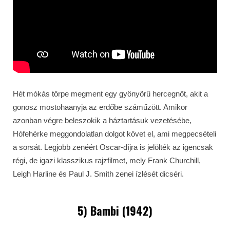
Hét mókás törpe megment egy gyönyörű hercegnőt, akit a
gonosz mostohaanyja az erdőbe száműzött. Amikor
azonban végre beleszokik a háztartásuk vezetésébe,
Hófehérke meggondolatlan dolgot követ el, ami megpecsételi
a sorsát. Legjobb zenéért Oscar-díjra is jelölték az igencsak
régi, de igazi klasszikus rajzfilmet, mely Frank Churchill,
Leigh Harline és Paul J. Smith zenei ízlését dicséri.
5) Bambi (1942)