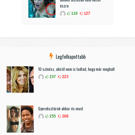
észre
118
127
Legfelkapottabb
10 színész, akiről nem is tudtad, hogy már meghalt
157
223
Gyereksztárok akkor és most
155
268