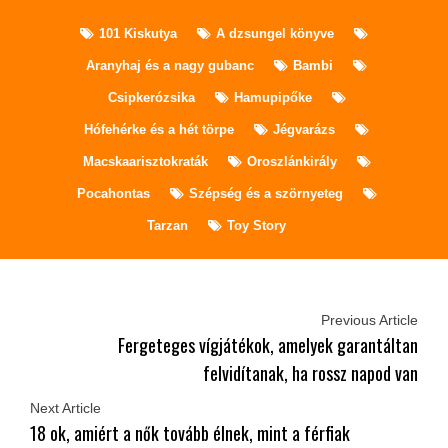
101 Kiskutya
A dzsungel könyve
Aranyhaj és a nagy gubanc
Bambi
Csipkerózsika
Hamupipőke
Hófehérke és a hét törpe
Jégvarázs
Macskaarisztokraták
Oroszlánkirály
Pocahontas
Szépség és a szörnyeteg
Tarzan
Toy Story
Previous Article
Fergeteges vígjátékok, amelyek garantáltan
felvidítanak, ha rossz napod van
Next Article
18 ok, amiért a nők tovább élnek, mint a férfiak