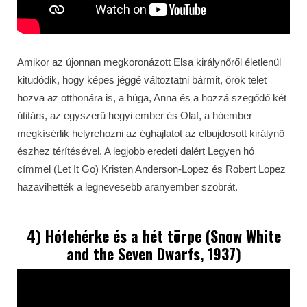
Amikor az újonnan megkoronázott Elsa királynőről életlenül
kitudódik, hogy képes jéggé változtatni bármit, örök telet
hozva az otthonára is, a húga, Anna és a hozzá szegődő két
útitárs, az egyszerű hegyi ember és Olaf, a hóember
megkísérlik helyrehozni az éghajlatot az elbujdosott királynő
észhez térítésével. A legjobb eredeti dalért Legyen hó
címmel (Let It Go) Kristen Anderson-Lopez és Robert Lopez
hazavihették a legnevesebb aranyember szobrát.
4) Hófehérke és a hét törpe (Snow White
and the Seven Dwarfs, 1937)