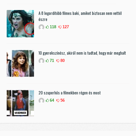
A 8 legordítóbb filmes baki, amiket biztosan nem vettél
észre
118
127
10 gyerekszínész, akiről nem is tudtad, hogy már meghalt
71
80
20 szuperhős a filmekben régen és most
64
56