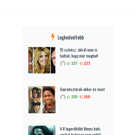
Legkedveltebb
10 színész, akiről nem is
tudtad, hogy már meghalt
157
223
Gyereksztárok akkor és most
155
268
A 8 legordítóbb filmes baki,
amiket biztosan nem vettél