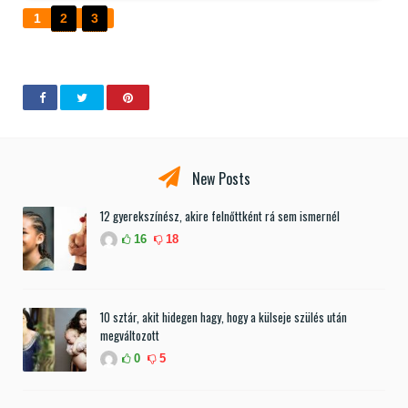
1
2
3
New Posts
12 gyerekszínész, akire felnőttként rá sem ismernél
16
18
10 sztár, akit hidegen hagy, hogy a külseje szülés után
megváltozott
0
5