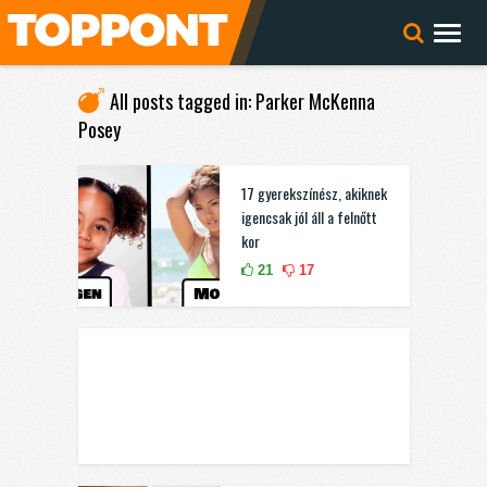
All posts tagged in: Parker McKenna
Posey
17 gyerekszínész, akiknek
igencsak jól áll a felnőtt
kor
21
17