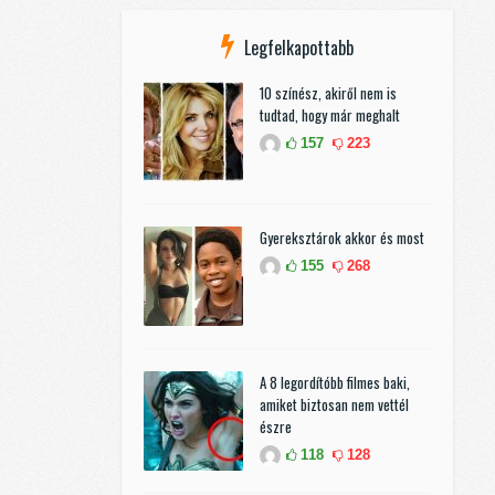
Legfelkapottabb
10 színész, akiről nem is
tudtad, hogy már meghalt
157
223
Gyereksztárok akkor és most
155
268
A 8 legordítóbb filmes baki,
amiket biztosan nem vettél
észre
118
128