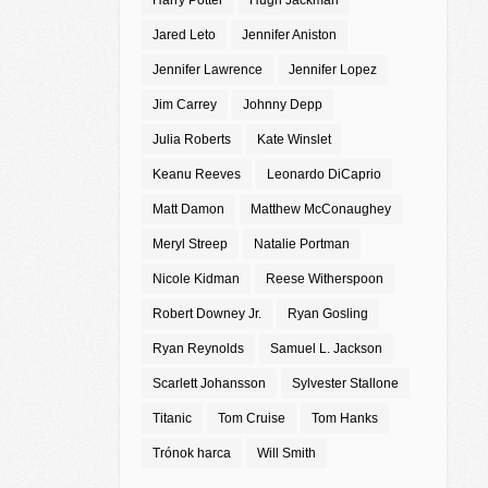
Harry Potter
Hugh Jackman
Jared Leto
Jennifer Aniston
Jennifer Lawrence
Jennifer Lopez
Jim Carrey
Johnny Depp
Julia Roberts
Kate Winslet
Keanu Reeves
Leonardo DiCaprio
Matt Damon
Matthew McConaughey
Meryl Streep
Natalie Portman
Nicole Kidman
Reese Witherspoon
Robert Downey Jr.
Ryan Gosling
Ryan Reynolds
Samuel L. Jackson
Scarlett Johansson
Sylvester Stallone
Titanic
Tom Cruise
Tom Hanks
Trónok harca
Will Smith