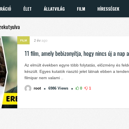
IRÁCIÓ
ÉLET
ÁLLATVILÁG
FILM
HÍRESSÉGEK
szekutyulva
2 év
ago
FILM
11 film, amely bebizonyítja, hogy nincs új a nap a
Az elmúlt években egyre több folytatás, előzmény és fel
készült. Egyes kutatók riasztó jelet látnak ebben a tende
filmipar nem valami ..
root
6986
Views
0
1