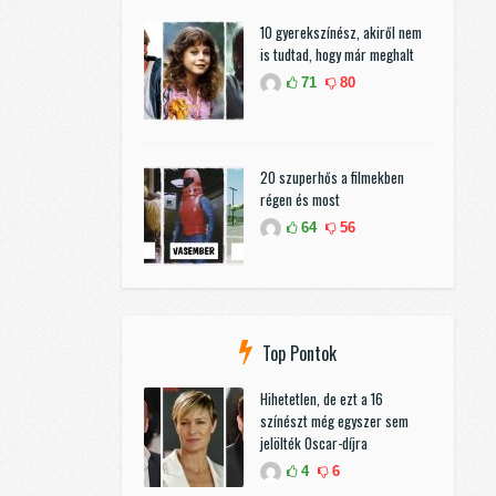
10 gyerekszínész, akiről nem
is tudtad, hogy már meghalt
71
80
20 szuperhős a filmekben
régen és most
64
56
Top Pontok
Hihetetlen, de ezt a 16
színészt még egyszer sem
jelölték Oscar-díjra
4
6