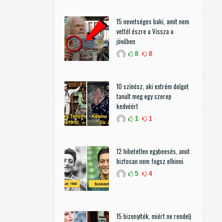
15 nevetséges baki, amit nem
vettél észre a Vissza a
jövőben
8
8
10 színész, aki extrém dolgot
tanult meg egy szerep
kedvéért
1
1
12 hihetetlen egybeesés, amit
biztosan nem fogsz elhinni
5
4
15 bizonyíték, miért ne rendelj