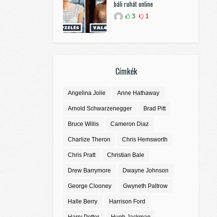
báli ruhát online
3
1
Címkék
Angelina Jolie
Anne Hathaway
Arnold Schwarzenegger
Brad Pitt
Bruce Willis
Cameron Diaz
Charlize Theron
Chris Hemsworth
Chris Pratt
Christian Bale
Drew Barrymore
Dwayne Johnson
George Clooney
Gwyneth Paltrow
Halle Berry
Harrison Ford