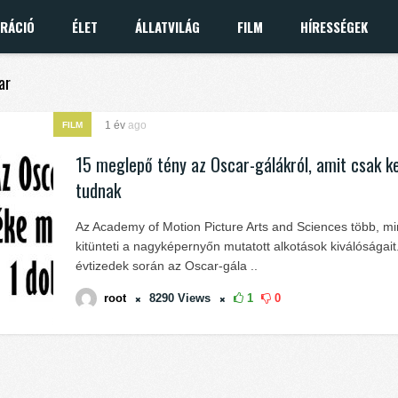
IRÁCIÓ
ÉLET
ÁLLATVILÁG
FILM
HÍRESSÉGEK
ar
1 év
ago
FILM
15 meglepő tény az Oscar-gálákról, amit csak k
tudnak
Az Academy of Motion Picture Arts and Sciences több, mi
kitünteti a nagyképernyőn mutatott alkotások kiválóságait
évtizedek során az Oscar-gála ..
root
8290
Views
1
0