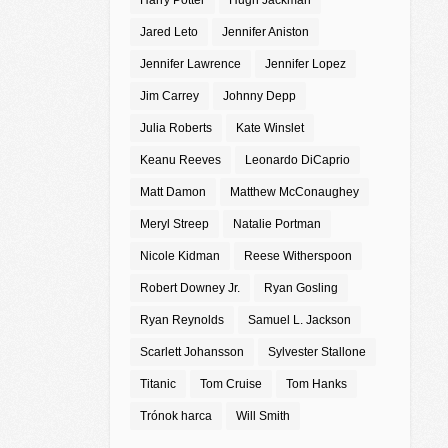
Harry Potter
Hugh Jackman
Jared Leto
Jennifer Aniston
Jennifer Lawrence
Jennifer Lopez
Jim Carrey
Johnny Depp
Julia Roberts
Kate Winslet
Keanu Reeves
Leonardo DiCaprio
Matt Damon
Matthew McConaughey
Meryl Streep
Natalie Portman
Nicole Kidman
Reese Witherspoon
Robert Downey Jr.
Ryan Gosling
Ryan Reynolds
Samuel L. Jackson
Scarlett Johansson
Sylvester Stallone
Titanic
Tom Cruise
Tom Hanks
Trónok harca
Will Smith