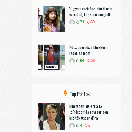
10 gyerekszínész, akiről nem
is tudtad, hogy már meghalt
71
80
20 szuperhős a filmekben
régen és most
64
56
Top Pontok
Hihetetlen, de ezt a 16
színészt még egyszer sem
jelölték Oscar-díjra
4
6