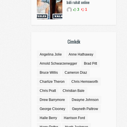
báli ruhát online
3
1
Címkék
Angelina Jolie
Anne Hathaway
Arnold Schwarzenegger
Brad Pitt
Bruce Willis
Cameron Diaz
Charlize Theron
Chris Hemsworth
Chris Pratt
Christian Bale
Drew Barrymore
Dwayne Johnson
George Clooney
Gwyneth Paltrow
Halle Berry
Harrison Ford