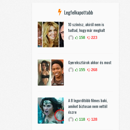
Legfelkapottabb
10 színész, akiről nem is
tudtad, hogy már meghalt
158
223
Gyereksztárok akkor és most
155
268
A 8 legordítóbb filmes baki,
amiket biztosan nem vettél
észre
118
128