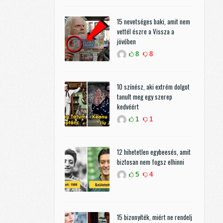
15 nevetséges baki, amit nem
vettél észre a Vissza a
jövőben
8
8
10 színész, aki extrém dolgot
tanult meg egy szerep
kedvéért
1
1
12 hihetetlen egybeesés, amit
biztosan nem fogsz elhinni
5
4
15 bizonyíték, miért ne rendelj