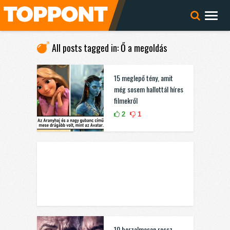
All posts tagged in: Ő a megoldás
15 meglepő tény, amit
még sosem hallottál híres
filmekről
2
1
10 borzalmasan rossz