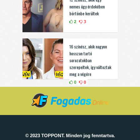
nemes ügy érdekében
börtönbe kerültek
2
3
16 színész, akik nagyon
hosszan tartó
sorozatokban
szerepeltek, így változtak
meg a végére
0
0
© 2023 TOPPONT. Minden jog fenntartva.