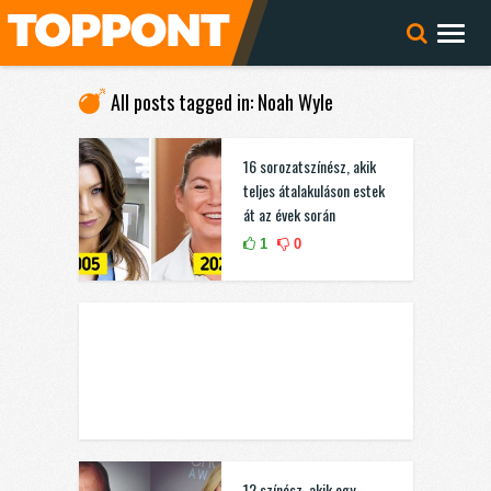
All posts tagged in: Noah Wyle
16 sorozatszínész, akik
teljes átalakuláson estek
át az évek során
1
0
12 színész, akik egy