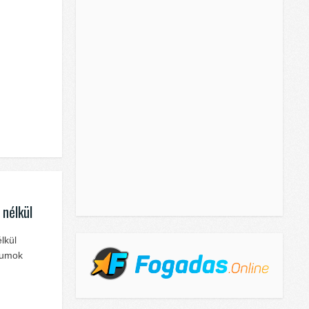
 nélkül
lkül
kumok