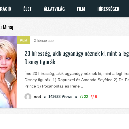
IRÁCIÓ
ÉLET
ÁLLATVILÁG
FILM
HÍRESSÉGEK
ki Minaj
2 hónap
ago
FILM
20 híresség, akik ugyanúgy néznek ki, mint a le
Disney figurák
Íme 20 híresség, akik ugyanúgy néznek ki, mint a leghír
Disney figurák. 1) Rapunzel és Amanda Seyfried 2) Dr. Fa
Prince 3) Pocahontas és Irene ..
root
143628
Views
22
6