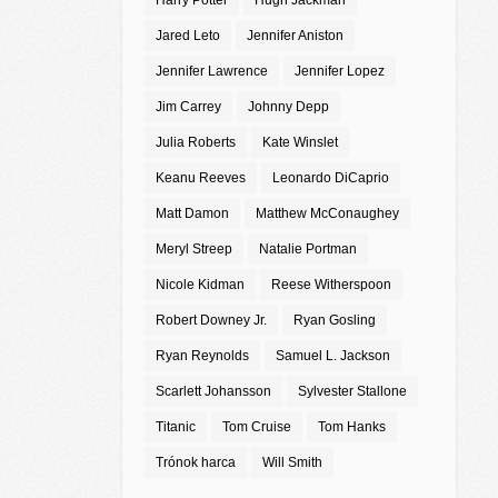
Harry Potter
Hugh Jackman
Jared Leto
Jennifer Aniston
Jennifer Lawrence
Jennifer Lopez
Jim Carrey
Johnny Depp
Julia Roberts
Kate Winslet
Keanu Reeves
Leonardo DiCaprio
Matt Damon
Matthew McConaughey
Meryl Streep
Natalie Portman
Nicole Kidman
Reese Witherspoon
Robert Downey Jr.
Ryan Gosling
Ryan Reynolds
Samuel L. Jackson
Scarlett Johansson
Sylvester Stallone
Titanic
Tom Cruise
Tom Hanks
Trónok harca
Will Smith