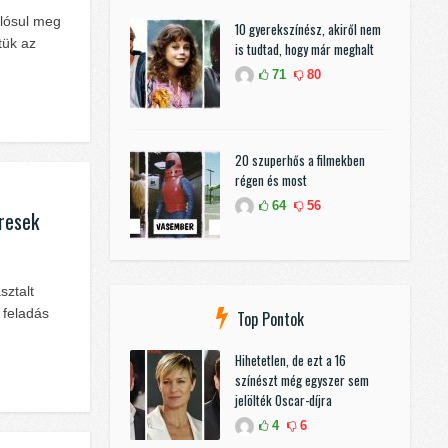
alósul meg
10 gyerekszínész, akiről nem
tük az
is tudtad, hogy már meghalt
71
80
20 szuperhős a filmekben
régen és most
64
56
eresek
sztalt
 feladás
Top Pontok
Hihetetlen, de ezt a 16
színészt még egyszer sem
jelölték Oscar-díjra
4
6