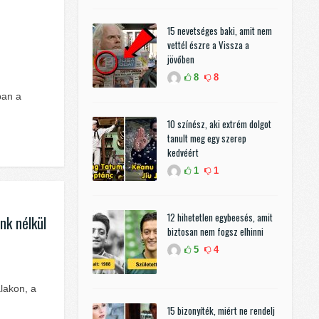
15 nevetséges baki, amit nem
vettél észre a Vissza a
jövőben
8
8
ban a
10 színész, aki extrém dolgot
tanult meg egy szerep
kedvéért
1
1
12 hihetetlen egybeesés, amit
nk nélkül
biztosan nem fogsz elhinni
5
4
alakon, a
15 bizonyíték, miért ne rendelj