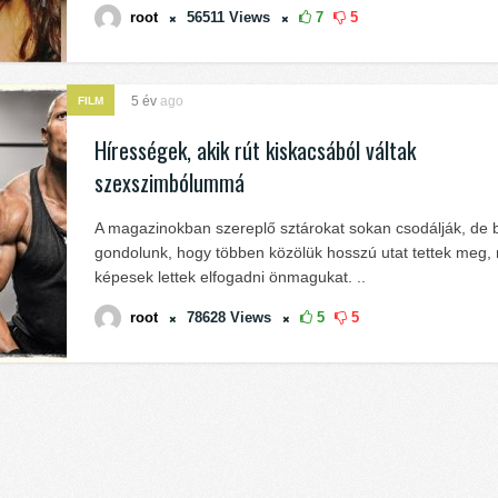
root
56511
Views
7
5
5 év
ago
FILM
Hírességek, akik rút kiskacsából váltak
szexszimbólummá
A magazinokban szereplő sztárokat sokan csodálják, de 
gondolunk, hogy többen közölük hosszú utat tettek meg, 
képesek lettek elfogadni önmagukat. ..
root
78628
Views
5
5