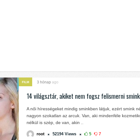
3 hónap
ago
FILM
14 világsztár, akiket nem fogsz felismerni smink
A női hírességeket mindig sminkben látjuk, ezért smink né
nagyon szokatlan az arcuk. Van, aki mindenféle kozmeti
nélkül is szép, de van, akin ..
root
52194
Views
5
7