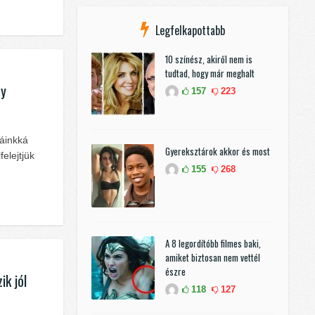
Legfelkapottabb
10 színész, akiről nem is
tudtad, hogy már meghalt
ey
157
223
áinkká
Gyereksztárok akkor és most
elejtjük
155
268
A 8 legordítóbb filmes baki,
amiket biztosan nem vettél
észre
ik jól
118
127