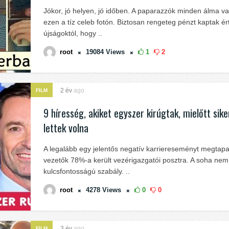
Jókor, jó helyen, jó időben. A paparazzók minden álma v
ezen a tíz celeb fotón. Biztosan rengeteg pénzt kaptak ér
újságoktól, hogy ..
root
19084
Views
1
2
2 év
ago
FILM
9 híresség, akiket egyszer kirúgtak, mielőtt sik
lettek volna
A legalább egy jelentős negatív karriereseményt megtapa
vezetők 78%-a került vezérigazgatói posztra. A soha nem
kulcsfontosságú szabály. ..
root
4278
Views
0
0
3 év
ago
FILM