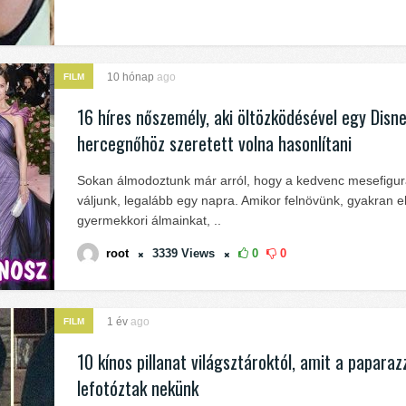
10 hónap
ago
FILM
16 híres nőszemély, aki öltözködésével egy Disn
hercegnőhöz szeretett volna hasonlítani
Sokan álmodoztunk már arról, hogy a kedvenc mesefigur
váljunk, legalább egy napra. Amikor felnövünk, gyakran elf
gyermekkori álmainkat, ..
root
3339
Views
0
0
1 év
ago
FILM
10 kínos pillanat világsztároktól, amit a paparazz
lefotóztak nekünk