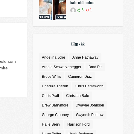
báli ruhát online
3
1
Címkék
Angelina Jolie
Anne Hathaway
bele sem
Arnold Schwarzenegger
Brad Pitt
mire
Bruce Willis
Cameron Diaz
Charlize Theron
Chris Hemsworth
Chris Pratt
Christian Bale
Drew Barrymore
Dwayne Johnson
George Clooney
Gwyneth Paltrow
Halle Berry
Harrison Ford