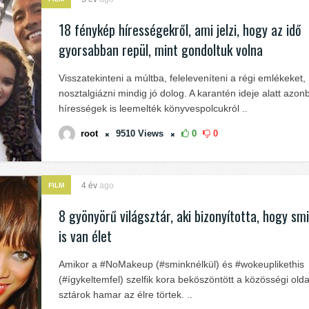
18 fénykép hírességekről, ami jelzi, hogy az idő
gyorsabban repül, mint gondoltuk volna
Visszatekinteni a múltba, feleleveníteni a régi emlékeket,
nosztalgiázni mindig jó dolog. A karantén ideje alatt azon
hírességek is leemelték könyvespolcukról ..
root
9510
Views
0
0
4 év
ago
FILM
8 gyönyörű világsztár, aki bizonyította, hogy smi
is van élet
Amikor a #NoMakeup (#sminknélkül) és #wokeuplikethis
(#ígykeltemfel) szelfik kora beköszöntött a közösségi old
sztárok hamar az élre törtek. ..