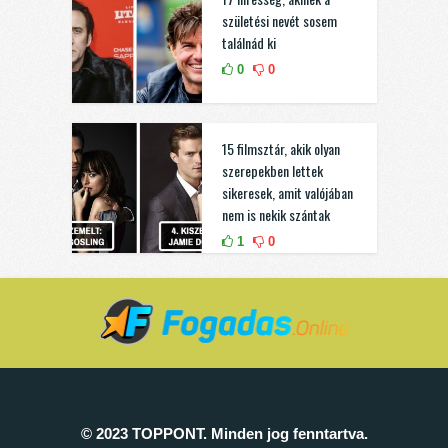
születési nevét sosem
találnád ki
0
0
15 filmsztár, akik olyan
szerepekben lettek
sikeresek, amit valójában
nem is nekik szántak
1
0
© 2023 TOPPONT. Minden jog fenntartva.