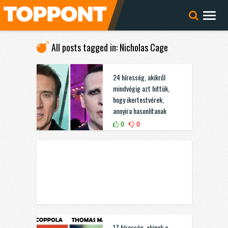
All posts tagged in: Nicholas Cage
24 híresség, akikről
mindvégig azt hittük,
hogy ikertestvérek,
annyira hasonlítanak
0
0
17 híresség, akinek a