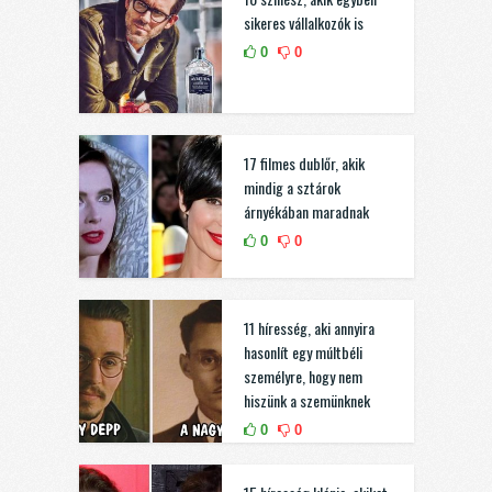
sikeres vállalkozók is
0
0
17 filmes dublőr, akik
mindig a sztárok
árnyékában maradnak
0
0
11 híresség, aki annyira
hasonlít egy múltbéli
személyre, hogy nem
hiszünk a szemünknek
0
0