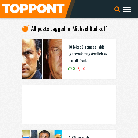
All posts tagged in: Michael Dudikoff
10 jóképű színész, akit
igencsak megviseltek az
elmúlt évek
2
2
A 80-as évek