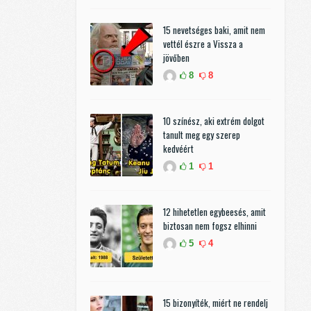
15 nevetséges baki, amit nem
vettél észre a Vissza a
jövőben
8
8
10 színész, aki extrém dolgot
tanult meg egy szerep
kedvéért
1
1
12 hihetetlen egybeesés, amit
biztosan nem fogsz elhinni
5
4
15 bizonyíték, miért ne rendelj