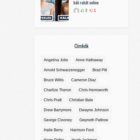
báli ruhát online
3
1
Címkék
Angelina Jolie
Anne Hathaway
Arnold Schwarzenegger
Brad Pitt
Bruce Willis
Cameron Diaz
Charlize Theron
Chris Hemsworth
Chris Pratt
Christian Bale
Drew Barrymore
Dwayne Johnson
George Clooney
Gwyneth Paltrow
Halle Berry
Harrison Ford