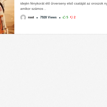
idején fénykorát élő űrverseny első csatáját az oroszok n
amikor számos ..
root
7928
Views
5
2