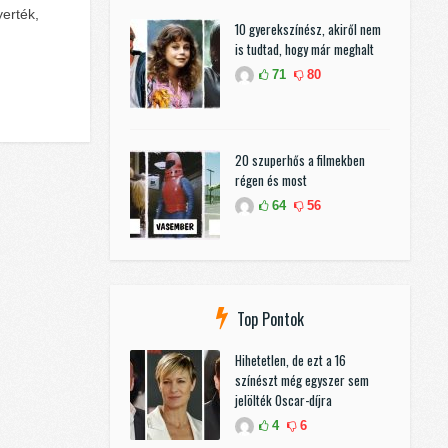
yerték,
10 gyerekszínész, akiről nem
is tudtad, hogy már meghalt
71
80
20 szuperhős a filmekben
régen és most
64
56
Top Pontok
Hihetetlen, de ezt a 16
színészt még egyszer sem
jelölték Oscar-díjra
4
6