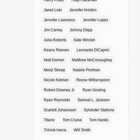
Harry Potter
Hugh Jackman
Jared Leto
Jennifer Aniston
Jennifer Lawrence
Jennifer Lopez
Jim Carrey
Johnny Depp
Julia Roberts
Kate Winslet
Keanu Reeves
Leonardo DiCaprio
Matt Damon
Matthew McConaughey
Meryl Streep
Natalie Portman
Nicole Kidman
Reese Witherspoon
Robert Downey Jr.
Ryan Gosling
Ryan Reynolds
Samuel L. Jackson
Scarlett Johansson
Sylvester Stallone
Titanic
Tom Cruise
Tom Hanks
Trónok harca
Will Smith