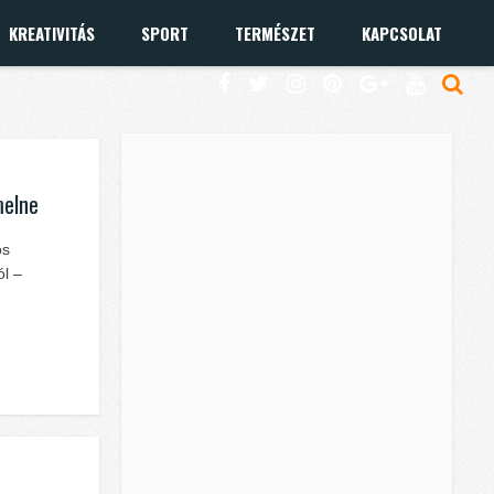
KREATIVITÁS
SPORT
TERMÉSZET
KAPCSOLAT
melne
os
ól –