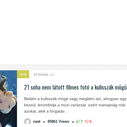
10 hónap
ago
FILM
21 soha nem látott filmes fotó a kulisszák mögü
Belátni a kulisszák mögé vagy meglátni azt, ahogyan egy 
készül, lerombolja a mozi varázsát, ezért manapság már 
azokat, akik a forgatás ..
root
85861
Views
7
6