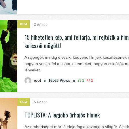
2 év
ago
FILM
15 hihetetlen kép, ami feltárja, mi rejtőzik a fil
kulisszái mögött!
A rajongók mindig élvezik, kedvenc filmjeik készítésének 
hogyan veszik fel a csata jeleneteket, hogyan csinálják 
lényeket.
root
16563
Views
1
1
5 év
ago
FILM
TOPLISTA: A legjobb űrhajós filmek
Az emberiséget már jó ideje foglalkoztatja a világűr. A h