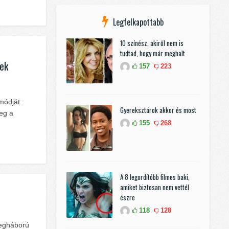
Legfelkapottabb
10 színész, akiről nem is
tudtad, hogy már meghalt
mek
157
223
módját:
Gyereksztárok akkor és most
meg a
155
268
A 8 legordítóbb filmes baki,
amiket biztosan nem vettél
észre
118
128
idegháború