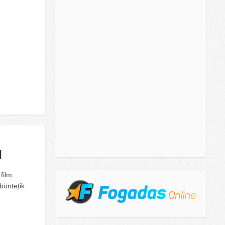
l
film
büntetik