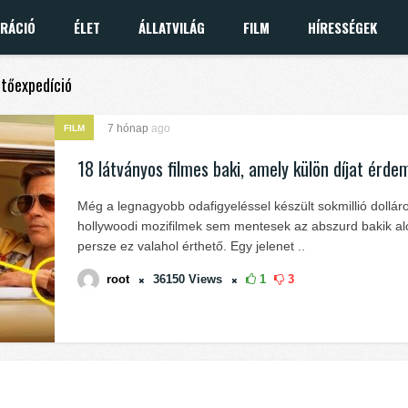
IRÁCIÓ
ÉLET
ÁLLATVILÁG
FILM
HÍRESSÉGEK
ntőexpedíció
7 hónap
ago
FILM
18 látványos filmes baki, amely külön díjat érde
Még a legnagyobb odafigyeléssel készült sokmillió dollár
hollywoodi mozifilmek sem mentesek az abszurd bakik al
persze ez valahol érthető. Egy jelenet ..
root
36150
Views
1
3