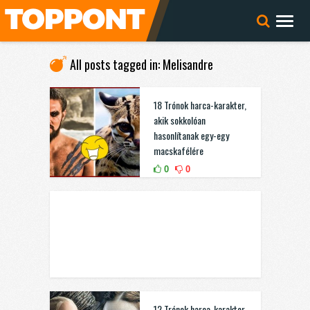
All posts tagged in: Melisandre
18 Trónok harca-karakter,
akik sokkolóan
hasonlítanak egy-egy
macskafélére
0
0
12 Trónok harca-karakter,