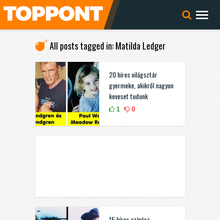
All posts tagged in: Matilda Ledger
20 híres világsztár
gyermeke, akikről nagyon
keveset tudunk
1
0
15 híres színész