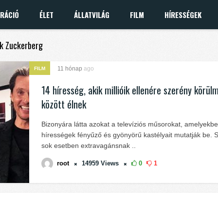
IRÁCIÓ
ÉLET
ÁLLATVILÁG
FILM
HÍRESSÉGEK
rk Zuckerberg
11 hónap
ago
FILM
14 híresség, akik millióik ellenére szerény körü
között élnek
Bizonyára látta azokat a televíziós műsorokat, amelyekb
hírességek fényűző és gyönyörű kastélyait mutatják be.
sok esetben extravagánsnak ..
root
14959
Views
0
1