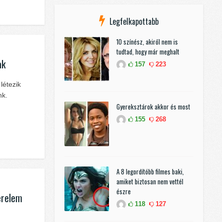
Legfelkapottabb
10 színész, akiről nem is
tudtad, hogy már meghalt
ak
157
223
 létezik
nk.
Gyereksztárok akkor és most
155
268
A 8 legordítóbb filmes baki,
amiket biztosan nem vettél
észre
erelem
118
127