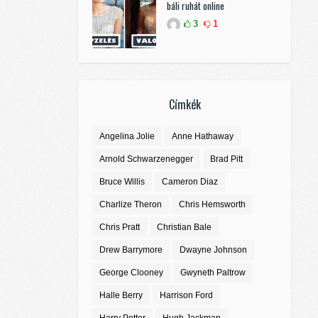
báli ruhát online
3
1
Címkék
Angelina Jolie
Anne Hathaway
Arnold Schwarzenegger
Brad Pitt
Bruce Willis
Cameron Diaz
Charlize Theron
Chris Hemsworth
Chris Pratt
Christian Bale
Drew Barrymore
Dwayne Johnson
George Clooney
Gwyneth Paltrow
Halle Berry
Harrison Ford