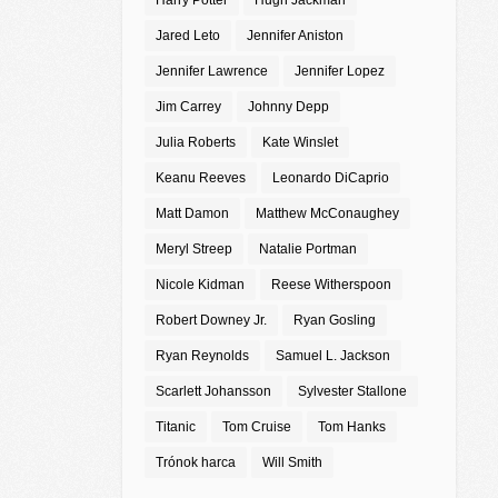
Harry Potter
Hugh Jackman
Jared Leto
Jennifer Aniston
Jennifer Lawrence
Jennifer Lopez
Jim Carrey
Johnny Depp
Julia Roberts
Kate Winslet
Keanu Reeves
Leonardo DiCaprio
Matt Damon
Matthew McConaughey
Meryl Streep
Natalie Portman
Nicole Kidman
Reese Witherspoon
Robert Downey Jr.
Ryan Gosling
Ryan Reynolds
Samuel L. Jackson
Scarlett Johansson
Sylvester Stallone
Titanic
Tom Cruise
Tom Hanks
Trónok harca
Will Smith