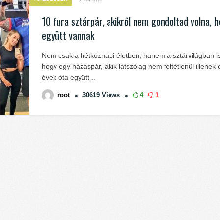
10 fura sztárpár, akikről nem gondoltad volna, 
együtt vannak
Nem csak a hétköznapi életben, hanem a sztárvilágban is
hogy egy házaspár, akik látszólag nem feltétlenül illenek 
évek óta együtt ..
root
30619
Views
4
1