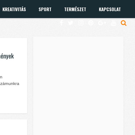
KREATIVITÁS
SPORT
TERMÉSZET
KAPCSOLAT
lmények
en
 Számunkra