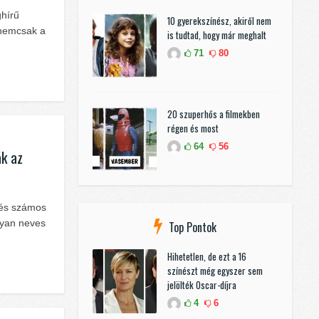
ghírű
10 gyerekszínész, akiről nem
 nemcsak a
is tudtad, hogy már meghalt
71
80
20 szuperhős a filmekben
régen és most
64
56
ák az
t és számos
lyan neves
Top Pontok
Hihetetlen, de ezt a 16
színészt még egyszer sem
jelölték Oscar-díjra
4
6