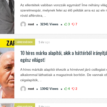
Az ellentétek valóban vonzzák egymást! Íme néhány vilá
szerelmespár, melynek felei az élő példák arra ez az elv
rövid afférokra, ..
root
32341
Views
3
7
5 év
ago
HÍRESSÉGEK
10 híres márka alapítói, akik a háttérből irányítj
egész világot!
A híres márkák alapítói élvezik a hírnévvel járó csillogás
alkalommal láthatóak a magazinok borítóin. De vannak o
cégalapítók, ..
root
13042
Views
4
2
5 év
ago
HÍRESSÉGEK