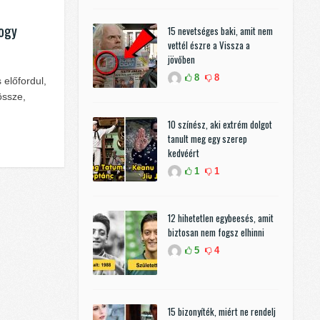
hogy
15 nevetséges baki, amit nem
vettél észre a Vissza a
jövőben
8
8
 előfordul,
össze,
10 színész, aki extrém dolgot
tanult meg egy szerep
kedvéért
1
1
12 hihetetlen egybeesés, amit
biztosan nem fogsz elhinni
5
4
15 bizonyíték, miért ne rendelj