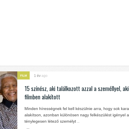
1 év
ago
FILM
15 színész, aki találkozott azzal a személlyel, ak
filmben alakított
Minden hírességnek fel kell készülnie arra, hogy sok kara
alakítson, azonban különösen nagy felkészülést igényel a
ténylegesen létező személyt ..