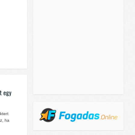
it egy
ktert
z, ha