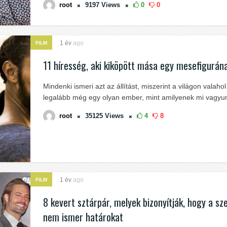
root
9197
Views
0
0
1 év
ago
FILM
11 híresség, aki kiköpött mása egy mesefigurán
Mindenki ismeri azt az állítást, miszerint a világon valahol
legalább még egy olyan ember, mint amilyenek mi vagyu
root
35125
Views
4
8
1 év
ago
FILM
8 kevert sztárpár, melyek bizonyítják, hogy a sz
nem ismer határokat