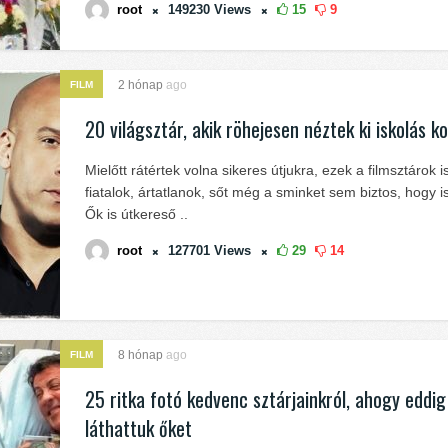
root
149230
Views
15
9
2 hónap
ago
FILM
20 világsztár, akik röhejesen néztek ki iskolás k
Mielőtt rátértek volna sikeres útjukra, ezek a filmsztárok i
fiatalok, ártatlanok, sőt még a sminket sem biztos, hogy i
Ők is útkereső ..
root
127701
Views
29
14
8 hónap
ago
FILM
25 ritka fotó kedvenc sztárjainkról, ahogy eddi
láthattuk őket