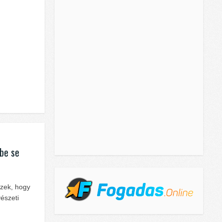
 be se
szek, hogy
észeti