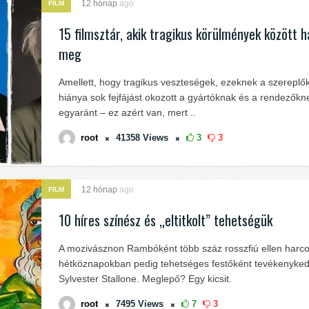
12 hónap
ago
FILM
15 filmsztár, akik tragikus körülmények között h
meg
Amellett, hogy tragikus veszteségek, ezeknek a szereplő
hiánya sok fejfájást okozott a gyártóknak és a rendezőkn
egyaránt – ez azért van, mert ..
root
41358
Views
3
3
12 hónap
ago
FILM
10 híres színész és „eltitkolt” tehetségük
A mozivásznon Rambóként több száz rosszfiú ellen harcol
hétköznapokban pedig tehetséges festőként tevékenyked
Sylvester Stallone. Meglepő? Egy kicsit.
root
7495
Views
7
3