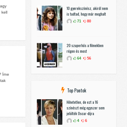
nagy
10 gyerekszínész, akiről nem
kell
is tudtad, hogy már meghalt
71
80
20 szuperhős a filmekben
régen és most
64
56
? Íme
tak
Top Pontok
Hihetetlen, de ezt a 16
színészt még egyszer sem
jelölték Oscar-díjra
4
6