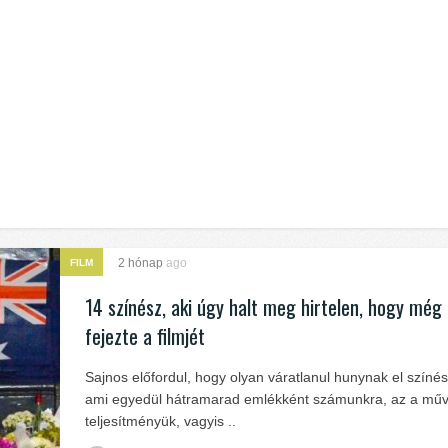
2 hónap
ago
FILM
14 színész, aki úgy halt meg hirtelen, hogy még
fejezte a filmjét
Sajnos előfordul, hogy olyan váratlanul hunynak el színé
ami egyedül hátramarad emlékként számunkra, az a műv
teljesítményük, vagyis ..