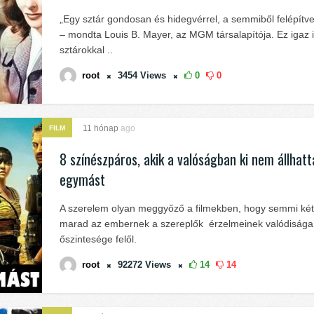
„Egy sztár gondosan és hidegvérrel, a semmiből felépítve 
– mondta Louis B. Mayer, az MGM társalapítója. Ez igaz is
sztárokkal ..
root
3454
Views
0
0
11 hónap
ago
FILM
8 színészpáros, akik a valóságban ki nem állhatt
egymást
A szerelem olyan meggyőző a filmekben, hogy semmi k
marad az embernek a szereplők érzelmeinek valódisága
őszintesége felől.
root
92272
Views
14
14