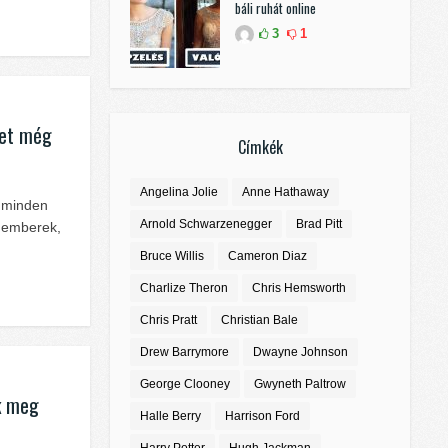
báli ruhát online
3
1
ket még
Címkék
Angelina Jolie
Anne Hathaway
k minden
Arnold Schwarzenegger
Brad Pitt
agemberek,
Bruce Willis
Cameron Diaz
Charlize Theron
Chris Hemsworth
Chris Pratt
Christian Bale
Drew Barrymore
Dwayne Johnson
George Clooney
Gwyneth Paltrow
ak meg
Halle Berry
Harrison Ford