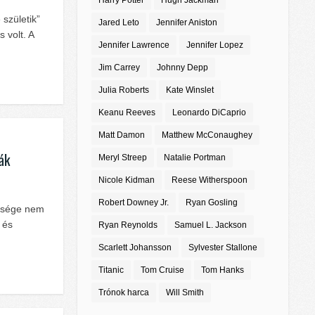
Harry Potter
Hugh Jackman
születik”
Jared Leto
Jennifer Aniston
 volt. A
Jennifer Lawrence
Jennifer Lopez
Jim Carrey
Johnny Depp
Julia Roberts
Kate Winslet
Keanu Reeves
Leonardo DiCaprio
Matt Damon
Matthew McConaughey
ák
Meryl Streep
Natalie Portman
Nicole Kidman
Reese Witherspoon
Robert Downey Jr.
Ryan Gosling
étsége nem
 és
Ryan Reynolds
Samuel L. Jackson
Scarlett Johansson
Sylvester Stallone
Titanic
Tom Cruise
Tom Hanks
Trónok harca
Will Smith