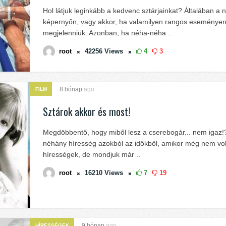
Hol látjuk leginkább a kedvenc sztárjainkat? Általában a 
képernyőn, vagy akkor, ha valamilyen rangos eseményen 
megjelenniük. Azonban, ha néha-néha ..
root
42256
Views
4
3
8 hónap
ago
FILM
Sztárok akkor és most!
Megdöbbentő, hogy miből lesz a cserebogár... nem igaz!
néhány híresség azokból az időkből, amikor még nem vol
hírességek, de mondjuk már ..
root
16210
Views
7
19
9 hónap
ago
HÍRESSÉGEK