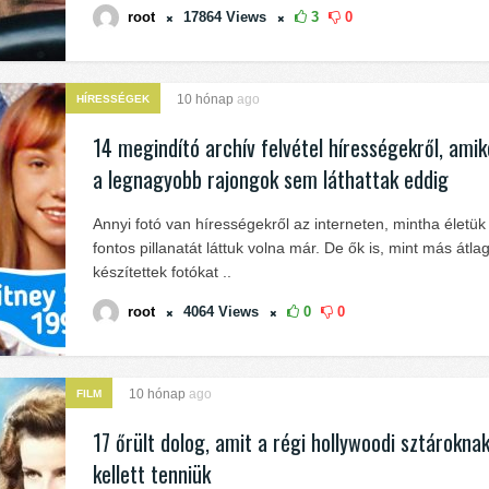
root
17864
Views
3
0
10 hónap
ago
HÍRESSÉGEK
14 megindító archív felvétel hírességekről, ami
a legnagyobb rajongok sem láthattak eddig
Annyi fotó van hírességekről az interneten, mintha életü
fontos pillanatát láttuk volna már. De ők is, mint más átl
készítettek fotókat ..
root
4064
Views
0
0
10 hónap
ago
FILM
17 őrült dolog, amit a régi hollywoodi sztárokn
kellett tenniük