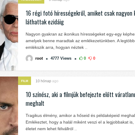
16 régi fotó hírességekről, amiket csak nagyon
láthattak ezidáig
Nagyon gyakran az ikonikus hírességeket egy-egy képhe
amelyek benne maradtak az emlékezetünkben. A legtöb
emlékszik arra, hogyan néztek ..
root
4777
Views
0
0
10 hónap
ago
FILM
10 színész, aki a filmjük befejezte előtt váratlan
meghalt
Tragikus élmény, amikor a hőseid és példaképeid megha
Emlékeztet, hogy a halál miként veszi el a legjobbakat is,
életet nem lehet félvállról ..