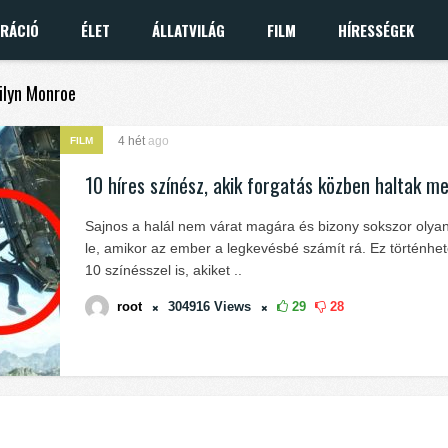
IRÁCIÓ
ÉLET
ÁLLATVILÁG
FILM
HÍRESSÉGEK
rilyn Monroe
4 hét
ago
FILM
10 híres színész, akik forgatás közben haltak m
Sajnos a halál nem várat magára és bizony sokszor olya
le, amikor az ember a legkevésbé számít rá. Ez történhet
10 színésszel is, akiket ..
root
304916
Views
29
28