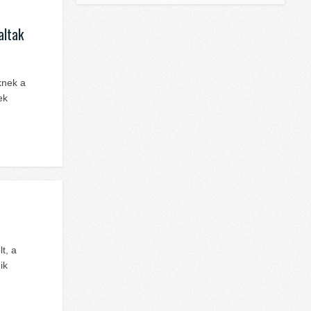
altak
knek a
ek
t, a
ik