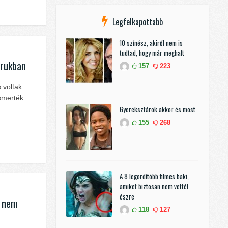
Legfelkapottabb
10 színész, akiről nem is
tudtad, hogy már meghalt
orukban
157
223
s voltak
smerték.
Gyereksztárok akkor és most
155
268
A 8 legordítóbb filmes baki,
amiket biztosan nem vettél
észre
g nem
118
127