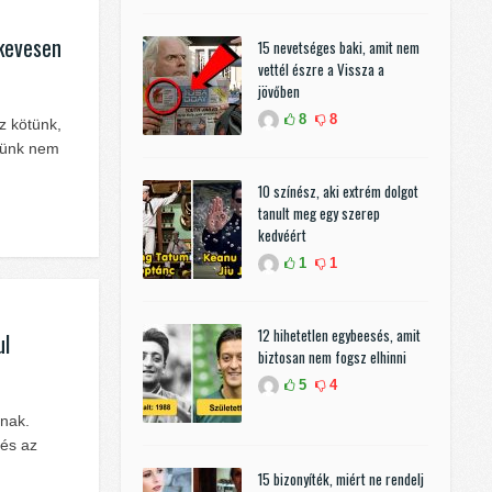
 kevesen
15 nevetséges baki, amit nem
vettél észre a Vissza a
jövőben
8
8
z kötünk,
bünk nem
10 színész, aki extrém dolgot
tanult meg egy szerep
kedvéért
1
1
12 hihetetlen egybeesés, amit
ul
biztosan nem fogsz elhinni
5
4
lnak.
 és az
15 bizonyíték, miért ne rendelj