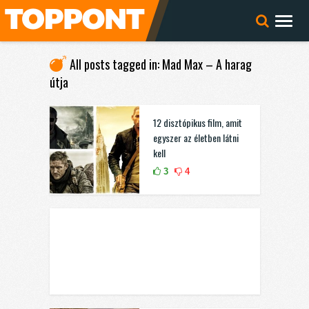
All posts tagged in: Mad Max – A harag
útja
12 disztópikus film, amit
egyszer az életben látni
kell
3
4