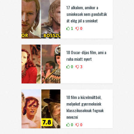
17 alkalom, amikor a
sminkesek nem gondolták
át elég jól a sminket
1
0
18 Oscar-díjas film, ami a
ruha miatt nyert
0
3
18 film a közelmúltból,
melyeket gyermekeink
klasszikusoknak fognak
nevezni
0
0