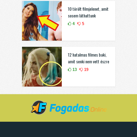
10 törölt filmjelenet, amit
sosem láthattunk
4
5
12 hatalmas filmes baki,
amit senki nem vett észre
13
19