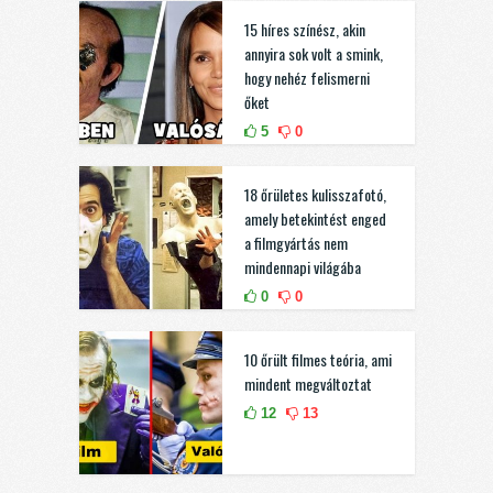
15 híres színész, akin
annyira sok volt a smink,
hogy nehéz felismerni
őket
5
0
18 őrületes kulisszafotó,
amely betekintést enged
a filmgyártás nem
mindennapi világába
0
0
10 őrült filmes teória, ami
mindent megváltoztat
12
13