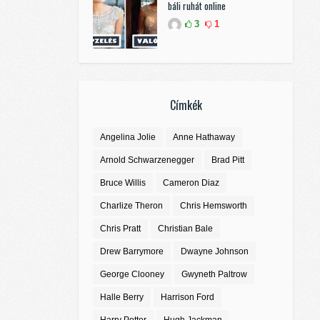
báli ruhát online
3
1
Címkék
Angelina Jolie
Anne Hathaway
Arnold Schwarzenegger
Brad Pitt
Bruce Willis
Cameron Diaz
Charlize Theron
Chris Hemsworth
Chris Pratt
Christian Bale
Drew Barrymore
Dwayne Johnson
George Clooney
Gwyneth Paltrow
Halle Berry
Harrison Ford