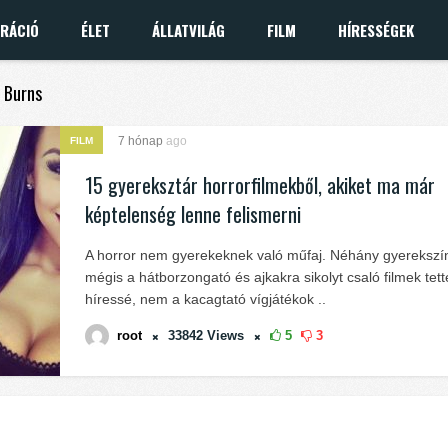
IRÁCIÓ
ÉLET
ÁLLATVILÁG
FILM
HÍRESSÉGEK
a Burns
7 hónap
ago
FILM
15 gyereksztár horrorfilmekből, akiket ma már
képtelenség lenne felismerni
A horror nem gyerekeknek való műfaj. Néhány gyerekszí
mégis a hátborzongató és ajkakra sikolyt csaló filmek tett
híressé, nem a kacagtató vígjátékok ..
root
33842
Views
5
3