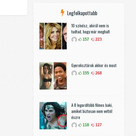
Legfelkapottabb
10 színész, akiről nem is
tudtad, hogy már meghalt
157
223
Gyereksztárok akkor és most
155
268
A 8 legordítóbb filmes baki,
amiket biztosan nem vettél
észre
118
127