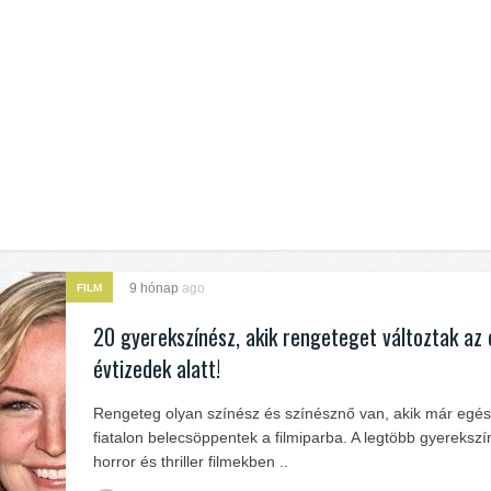
9 hónap
ago
FILM
20 gyerekszínész, akik rengeteget változtak az 
évtizedek alatt!
Rengeteg olyan színész és színésznő van, akik már egé
fiatalon belecsöppentek a filmiparba. A legtöbb gyereksz
horror és thriller filmekben ..