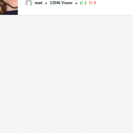
root
13546
Views
1
2