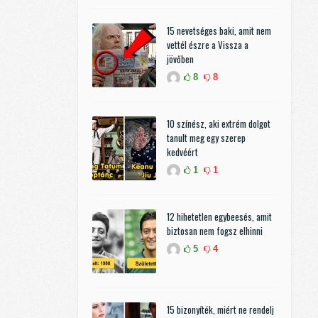
15 nevetséges baki, amit nem
vettél észre a Vissza a
jövőben
8
8
10 színész, aki extrém dolgot
tanult meg egy szerep
kedvéért
1
1
12 hihetetlen egybeesés, amit
biztosan nem fogsz elhinni
5
4
15 bizonyíték, miért ne rendelj