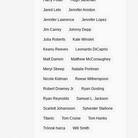
Harry Potter
Hugh Jackman
Jared Leto
Jennifer Aniston
Jennifer Lawrence
Jennifer Lopez
Jim Carrey
Johnny Depp
Julia Roberts
Kate Winslet
Keanu Reeves
Leonardo DiCaprio
Matt Damon
Matthew McConaughey
Meryl Streep
Natalie Portman
Nicole Kidman
Reese Witherspoon
Robert Downey Jr.
Ryan Gosling
Ryan Reynolds
Samuel L. Jackson
Scarlett Johansson
Sylvester Stallone
Titanic
Tom Cruise
Tom Hanks
Trónok harca
Will Smith