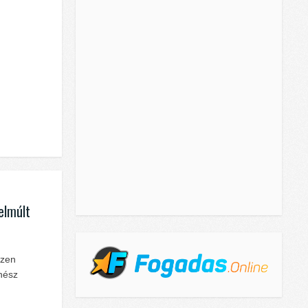
elmúlt
szen
ínész