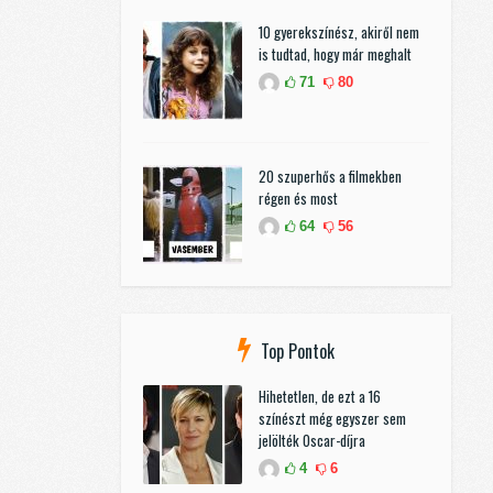
10 gyerekszínész, akiről nem
is tudtad, hogy már meghalt
71
80
20 szuperhős a filmekben
régen és most
64
56
Top Pontok
Hihetetlen, de ezt a 16
színészt még egyszer sem
jelölték Oscar-díjra
4
6