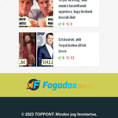
annyira hasonlítanak
egymásra, hogy ikreknek
hisszük őket
0
1
Sztárpárok, akik
forgatásokon jöttek
össze
6
11
© 2023 TOPPONT. Minden jog fenntartva.