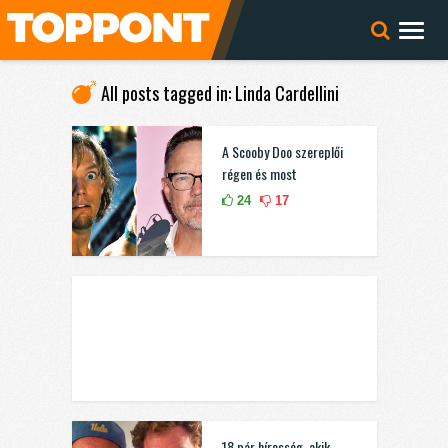
All posts tagged in: Linda Cardellini
A Scooby Doo szereplői
régen és most
24
17
18 pár híresség, akik