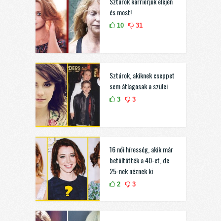
Sztárok karrierjük elején
és most!
10
31
Sztárok, akiknek cseppet
sem átlagosak a szülei
3
3
16 női híresség, akik már
betöltötték a 40-et, de
25-nek néznek ki
2
3