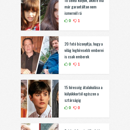
18 celeb kölyök, akikre ma
már garantáltan nem
ismernél rá
0
1
20 fotó bizonyítja, hogy a
világ leghíresebb emberei
is csak emberek
0
1
15 híresség átalakulása a
kölyökkortól egészen a
sztárságig
0
0