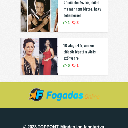
20 női akciósztár, akiket
ma már nem biztos, hogy
felismernél
1
3
18 világsztár, amikor
először lépett a vörös
szőnyegre
0
1
© 2023 TOPPONT. Minden jog fenntartva.