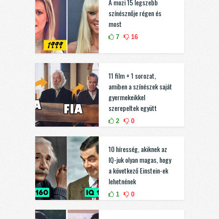
A mozi 15 legszebb
színésznője régen és
most
7
16
11 film + 1 sorozat,
amiben a színészek saját
gyermekeikkel
szerepeltek együtt
2
0
10 híresség, akiknek az
IQ-juk olyan magas, hogy
a következő Einstein-ek
lehetnének
1
0