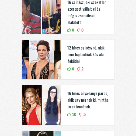
16 színész, aki szokatlan
szerepet vállalt el és
mégis zseniálisat
alakított
0
0
12 híres színésznő, akik
nem hajlandóak kés alá
feküdni
0
2
16 híres anya-lánya páros,
akik úgy néznek ki, mintha
ikrek lennének
10
5