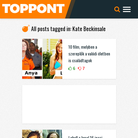
All posts tagged in: Kate Beckinsale
10 film, melyben a
szereplők a valódi életben
is családtagok
6
7
Lehull a lepel 16 igazi