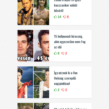
kasszasiker valódi
hőséről
14
8
15 hollywoodi híresség,
akin egyszerűen nem fog
az idő
8
2
Így néznek ki a Van
Helsing szereplői
napjainkban!
2
2