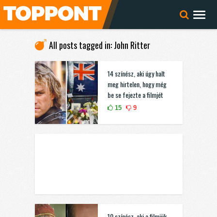
All posts tagged in: John Ritter
14 színész, aki úgy halt
meg hirtelen, hogy még
be se fejezte a filmjét
15
9
10 színész, aki a filmjük