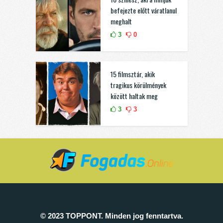
befejezte előtt váratlanul
meghalt
3
0
15 filmsztár, akik
tragikus körülmények
között haltak meg
3
3
© 2023 TOPPONT. Minden jog fenntartva.