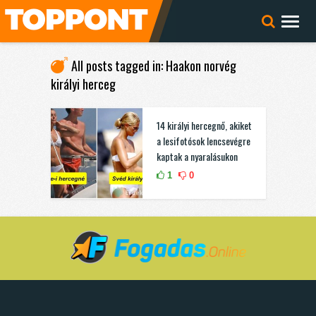
All posts tagged in: Haakon norvég
királyi herceg
14 királyi hercegnő, akiket
a lesifotósok lencsevégre
kaptak a nyaralásukon
1
0