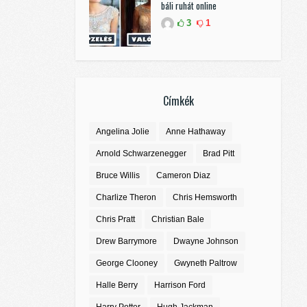
báli ruhát online
3
1
Címkék
Angelina Jolie
Anne Hathaway
Arnold Schwarzenegger
Brad Pitt
Bruce Willis
Cameron Diaz
Charlize Theron
Chris Hemsworth
Chris Pratt
Christian Bale
Drew Barrymore
Dwayne Johnson
George Clooney
Gwyneth Paltrow
Halle Berry
Harrison Ford