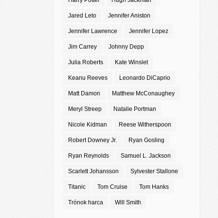
Harry Potter
Hugh Jackman
Jared Leto
Jennifer Aniston
Jennifer Lawrence
Jennifer Lopez
Jim Carrey
Johnny Depp
Julia Roberts
Kate Winslet
Keanu Reeves
Leonardo DiCaprio
Matt Damon
Matthew McConaughey
Meryl Streep
Natalie Portman
Nicole Kidman
Reese Witherspoon
Robert Downey Jr.
Ryan Gosling
Ryan Reynolds
Samuel L. Jackson
Scarlett Johansson
Sylvester Stallone
Titanic
Tom Cruise
Tom Hanks
Trónok harca
Will Smith