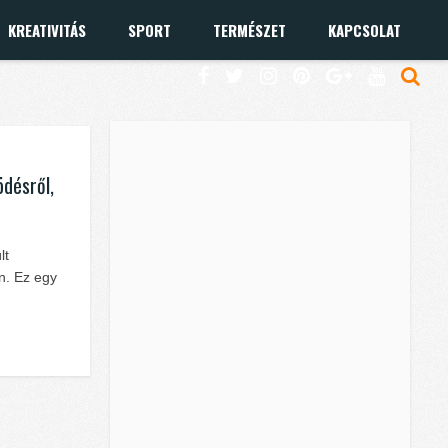
KREATIVITÁS
SPORT
TERMÉSZET
KAPCSOLAT
désről,
lt
n. Ez egy