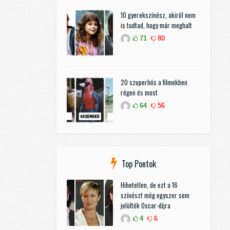
10 gyerekszínész, akiről nem
is tudtad, hogy már meghalt
71
80
20 szuperhős a filmekben
régen és most
64
56
Top Pontok
Hihetetlen, de ezt a 16
színészt még egyszer sem
jelölték Oscar-díjra
4
6