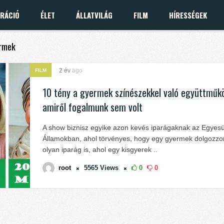
IRÁCIÓ
ÉLET
ÁLLATVILÁG
FILM
HÍRESSÉGEK
ermek
2 év
ago
FILM
10 tény a gyermek színészekkel való együttműkö
amiről fogalmunk sem volt
A show biznisz egyike azon kevés iparágaknak az Egyesü
Államokban, ahol törvényes, hogy egy gyermek dolgozzo
olyan iparág is, ahol egy kisgyerek ..
root
5565
Views
0
0