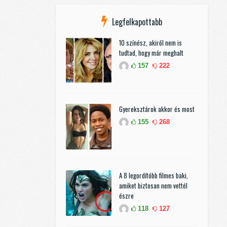
Legfelkapottabb
10 színész, akiről nem is
tudtad, hogy már meghalt
157
222
Gyereksztárok akkor és most
155
268
A 8 legordítóbb filmes baki,
amiket biztosan nem vettél
észre
118
127