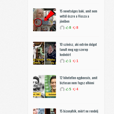
15 nevetséges baki, amit nem
vettél észre a Vissza a
jövőben
8
8
10 színész, aki extrém dolgot
tanult meg egy szerep
kedvéért
1
1
12 hihetetlen egybeesés, amit
biztosan nem fogsz elhinni
5
4
15 bizonyíték, miért ne rendelj