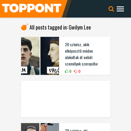
All posts tagged in: Gwilym Lee
20 színész, akik
elképesztő módon
alakultak át valódi
személyek szerepébe
0
0
20 színész, aki