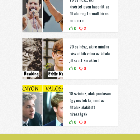
kísértetiesen hasonlít az
általa megformált híres
emberre
0
2
20 színész, akire mintha
rászabták volna az általa
játszott karaktert
0
0
18 színész, akik pontosan
úgy néztek ki, mint az
általuk alakított
hírességek
0
0