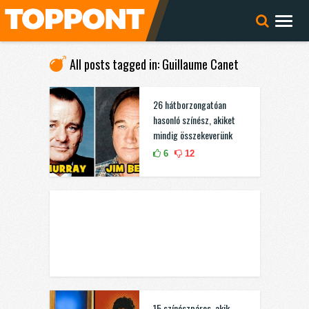
All posts tagged in: Guillaume Canet
26 hátborzongatóan
hasonló színész, akiket
mindig összekeverünk
6
12
15 színészpáros, akik