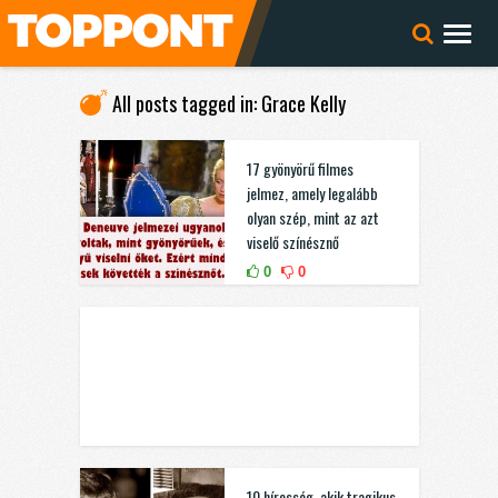
All posts tagged in: Grace Kelly
17 gyönyörű filmes
jelmez, amely legalább
olyan szép, mint az azt
viselő színésznő
0
0
10 híresség, akik tragikus