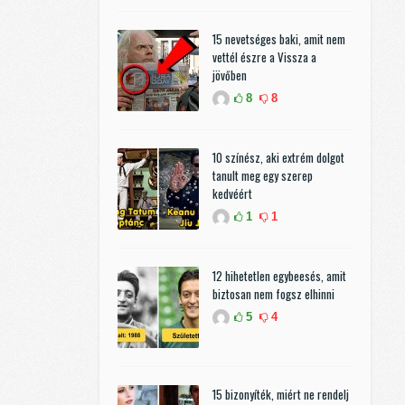
15 nevetséges baki, amit nem
vettél észre a Vissza a
jövőben
8
8
10 színész, aki extrém dolgot
tanult meg egy szerep
kedvéért
1
1
12 hihetetlen egybeesés, amit
biztosan nem fogsz elhinni
5
4
15 bizonyíték, miért ne rendelj