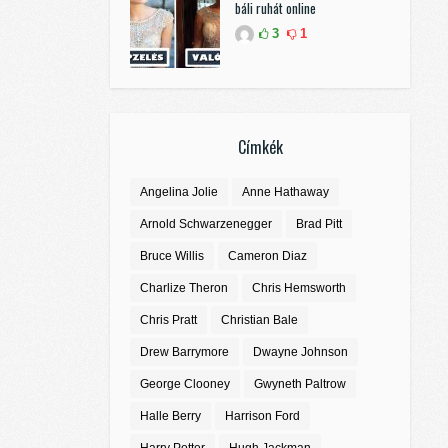
báli ruhát online
3
1
Címkék
Angelina Jolie
Anne Hathaway
Arnold Schwarzenegger
Brad Pitt
Bruce Willis
Cameron Diaz
Charlize Theron
Chris Hemsworth
Chris Pratt
Christian Bale
Drew Barrymore
Dwayne Johnson
George Clooney
Gwyneth Paltrow
Halle Berry
Harrison Ford