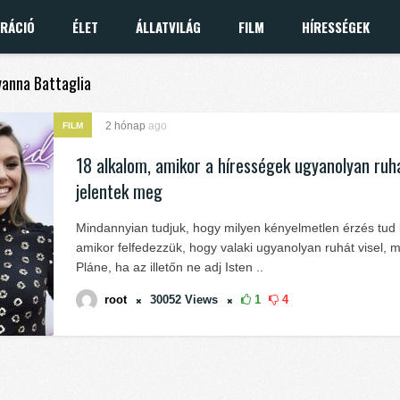
IRÁCIÓ
ÉLET
ÁLLATVILÁG
FILM
HÍRESSÉGEK
ovanna Battaglia
2 hónap
ago
FILM
18 alkalom, amikor a hírességek ugyanolyan ru
jelentek meg
Mindannyian tudjuk, hogy milyen kényelmetlen érzés tud 
amikor felfedezzük, hogy valaki ugyanolyan ruhát visel, m
Pláne, ha az illetőn ne adj Isten ..
root
30052
Views
1
4