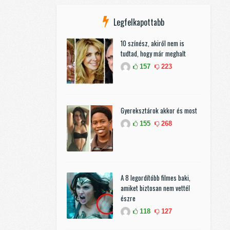
Legfelkapottabb
10 színész, akiről nem is
tudtad, hogy már meghalt
157
223
Gyereksztárok akkor és most
155
268
A 8 legordítóbb filmes baki,
amiket biztosan nem vettél
észre
118
127