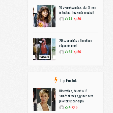
10 gyerekszínész, akiről nem
is tudtad, hogy már meghalt
71
80
20 szuperhős a filmekben
régen és most
64
56
Top Pontok
Hihetetlen, de ezt a 16
színészt még egyszer sem
jelölték Oscar-díjra
4
6