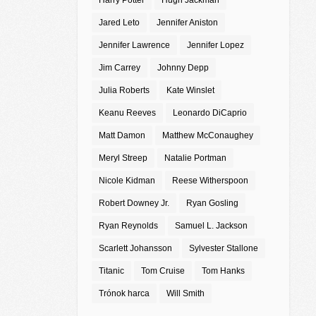
Harry Potter
Hugh Jackman
Jared Leto
Jennifer Aniston
Jennifer Lawrence
Jennifer Lopez
Jim Carrey
Johnny Depp
Julia Roberts
Kate Winslet
Keanu Reeves
Leonardo DiCaprio
Matt Damon
Matthew McConaughey
Meryl Streep
Natalie Portman
Nicole Kidman
Reese Witherspoon
Robert Downey Jr.
Ryan Gosling
Ryan Reynolds
Samuel L. Jackson
Scarlett Johansson
Sylvester Stallone
Titanic
Tom Cruise
Tom Hanks
Trónok harca
Will Smith