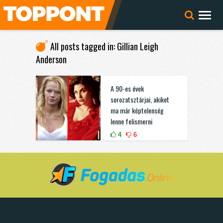
All posts tagged in: Gillian Leigh
Anderson
A 90-es évek
sorozatsztárjai, akiket
ma már képtelenség
lenne felismerni
4
6