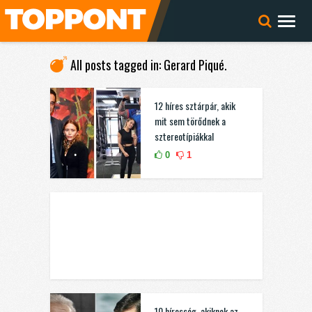
All posts tagged in: Gerard Piqué.
12 híres sztárpár, akik
mit sem törődnek a
sztereotípiákkal
0
1
10 híresség, akiknek az