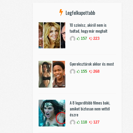
Legfelkapottabb
10 színész, akiről nem is
tudtad, hogy már meghalt
157
223
Gyereksztárok akkor és most
155
268
A 8 legordítóbb filmes baki,
amiket biztosan nem vettél
észre
118
127