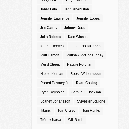
Harry Potter
Hugh Jackman
Jared Leto
Jennifer Aniston
Jennifer Lawrence
Jennifer Lopez
Jim Carrey
Johnny Depp
Julia Roberts
Kate Winslet
Keanu Reeves
Leonardo DiCaprio
Matt Damon
Matthew McConaughey
Meryl Streep
Natalie Portman
Nicole Kidman
Reese Witherspoon
Robert Downey Jr.
Ryan Gosling
Ryan Reynolds
Samuel L. Jackson
Scarlett Johansson
Sylvester Stallone
Titanic
Tom Cruise
Tom Hanks
Trónok harca
Will Smith