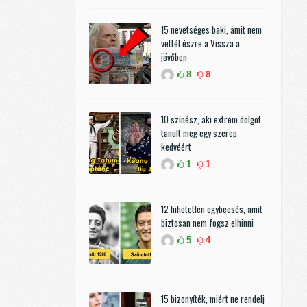
15 nevetséges baki, amit nem
vettél észre a Vissza a
jövőben
8
8
10 színész, aki extrém dolgot
tanult meg egy szerep
kedvéért
1
1
12 hihetetlen egybeesés, amit
biztosan nem fogsz elhinni
5
4
15 bizonyíték, miért ne rendelj