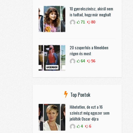
10 gyerekszínész, akiről nem
is tudtad, hogy már meghalt
71
80
20 szuperhős a filmekben
régen és most
64
56
Top Pontok
Hihetetlen, de ezt a 16
színészt még egyszer sem
jelölték Oscar-díjra
4
6