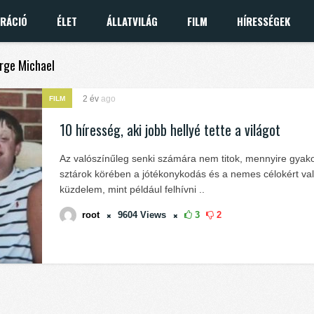
IRÁCIÓ
ÉLET
ÁLLATVILÁG
FILM
HÍRESSÉGEK
orge Michael
2 év
ago
FILM
10 híresség, aki jobb hellyé tette a világot
Az valószínűleg senki számára nem titok, mennyire gyako
sztárok körében a jótékonykodás és a nemes célokért va
küzdelem, mint például felhívni ..
root
9604
Views
3
2