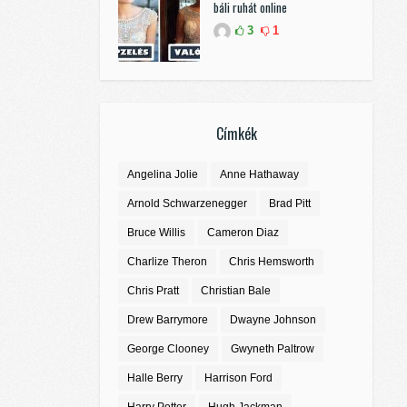
báli ruhát online
3
1
Címkék
Angelina Jolie
Anne Hathaway
Arnold Schwarzenegger
Brad Pitt
Bruce Willis
Cameron Diaz
Charlize Theron
Chris Hemsworth
Chris Pratt
Christian Bale
Drew Barrymore
Dwayne Johnson
George Clooney
Gwyneth Paltrow
Halle Berry
Harrison Ford