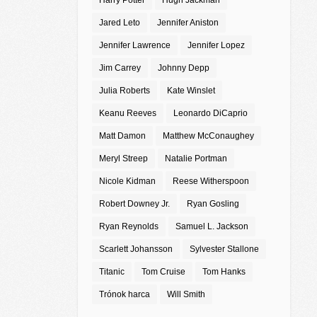
Harry Potter
Hugh Jackman
Jared Leto
Jennifer Aniston
Jennifer Lawrence
Jennifer Lopez
Jim Carrey
Johnny Depp
Julia Roberts
Kate Winslet
Keanu Reeves
Leonardo DiCaprio
Matt Damon
Matthew McConaughey
Meryl Streep
Natalie Portman
Nicole Kidman
Reese Witherspoon
Robert Downey Jr.
Ryan Gosling
Ryan Reynolds
Samuel L. Jackson
Scarlett Johansson
Sylvester Stallone
Titanic
Tom Cruise
Tom Hanks
Trónok harca
Will Smith