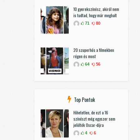
10 gyerekszínész, akiről nem
is tudtad, hogy már meghalt
71
80
20 szuperhős a filmekben
régen és most
64
56
Top Pontok
Hihetetlen, de ezt a 16
színészt még egyszer sem
jelölték Oscar-díjra
4
6