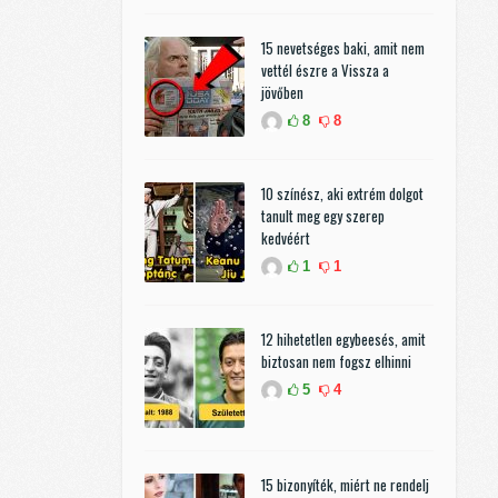
15 nevetséges baki, amit nem
vettél észre a Vissza a
jövőben
8
8
10 színész, aki extrém dolgot
tanult meg egy szerep
kedvéért
1
1
12 hihetetlen egybeesés, amit
biztosan nem fogsz elhinni
5
4
15 bizonyíték, miért ne rendelj