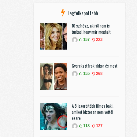
Legfelkapottabb
10 színész, akiről nem is
tudtad, hogy már meghalt
157
223
Gyereksztárok akkor és most
155
268
A 8 legordítóbb filmes baki,
amiket biztosan nem vettél
észre
118
127