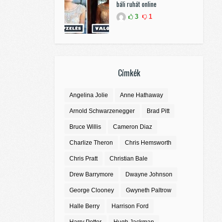
báli ruhát online
3
1
Címkék
Angelina Jolie
Anne Hathaway
Arnold Schwarzenegger
Brad Pitt
Bruce Willis
Cameron Diaz
Charlize Theron
Chris Hemsworth
Chris Pratt
Christian Bale
Drew Barrymore
Dwayne Johnson
George Clooney
Gwyneth Paltrow
Halle Berry
Harrison Ford