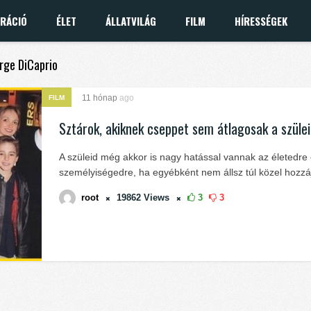
IRÁCIÓ
ÉLET
ÁLLATVILÁG
FILM
HÍRESSÉGEK
orge DiCaprio
11 hónap
ago
FILM
Sztárok, akiknek cseppet sem átlagosak a szülei
A szüleid még akkor is nagy hatással vannak az életedre
személyiségedre, ha egyébként nem állsz túl közel hozzá
root
19862
Views
3
3