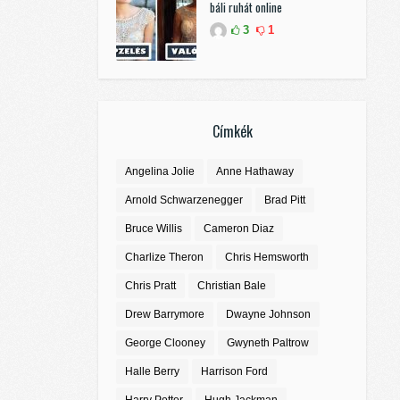
báli ruhát online
3
1
Címkék
Angelina Jolie
Anne Hathaway
Arnold Schwarzenegger
Brad Pitt
Bruce Willis
Cameron Diaz
Charlize Theron
Chris Hemsworth
Chris Pratt
Christian Bale
Drew Barrymore
Dwayne Johnson
George Clooney
Gwyneth Paltrow
Halle Berry
Harrison Ford