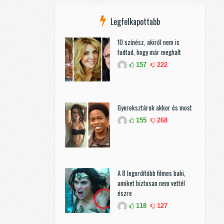
Legfelkapottabb
10 színész, akiről nem is
tudtad, hogy már meghalt
157
222
Gyereksztárok akkor és most
155
268
A 8 legordítóbb filmes baki,
amiket biztosan nem vettél
észre
118
127