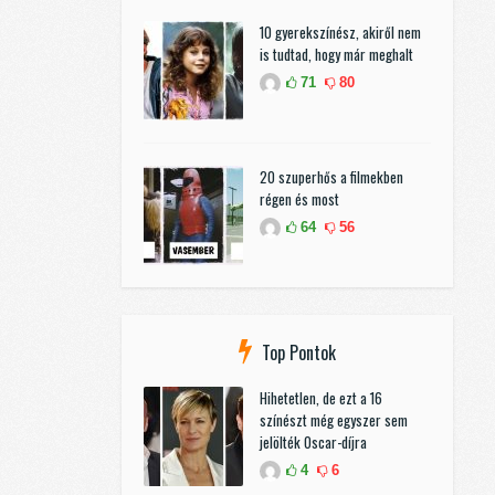
10 gyerekszínész, akiről nem
is tudtad, hogy már meghalt
71
80
20 szuperhős a filmekben
régen és most
64
56
Top Pontok
Hihetetlen, de ezt a 16
színészt még egyszer sem
jelölték Oscar-díjra
4
6