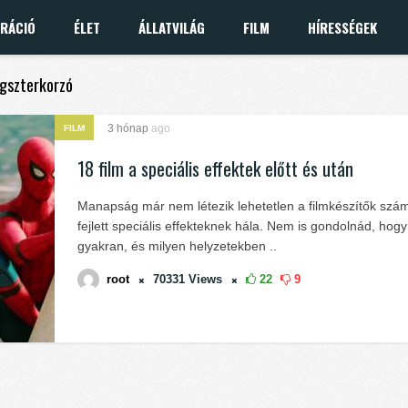
IRÁCIÓ
ÉLET
ÁLLATVILÁG
FILM
HÍRESSÉGEK
ngszterkorzó
3 hónap
ago
FILM
18 film a speciális effektek előtt és után
Manapság már nem létezik lehetetlen a filmkészítők szá
fejlett speciális effekteknek hála. Nem is gondolnád, hog
gyakran, és milyen helyzetekben ..
root
70331
Views
22
9