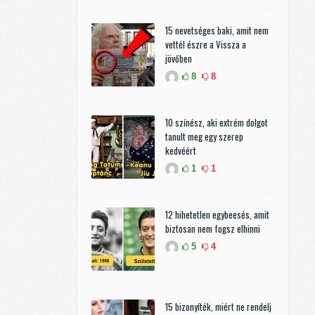
15 nevetséges baki, amit nem
vettél észre a Vissza a
jövőben
8
8
10 színész, aki extrém dolgot
tanult meg egy szerep
kedvéért
1
1
12 hihetetlen egybeesés, amit
biztosan nem fogsz elhinni
5
4
15 bizonyíték, miért ne rendelj