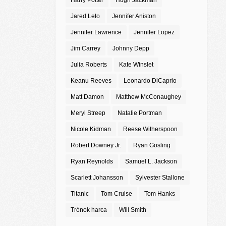
Harry Potter
Hugh Jackman
Jared Leto
Jennifer Aniston
Jennifer Lawrence
Jennifer Lopez
Jim Carrey
Johnny Depp
Julia Roberts
Kate Winslet
Keanu Reeves
Leonardo DiCaprio
Matt Damon
Matthew McConaughey
Meryl Streep
Natalie Portman
Nicole Kidman
Reese Witherspoon
Robert Downey Jr.
Ryan Gosling
Ryan Reynolds
Samuel L. Jackson
Scarlett Johansson
Sylvester Stallone
Titanic
Tom Cruise
Tom Hanks
Trónok harca
Will Smith