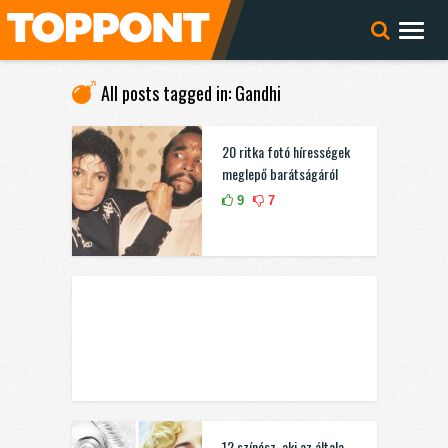
All posts tagged in: Gandhi
20 ritka fotó hírességek
meglepő barátságáról
9
7
12 színész, aki az általa