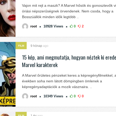
Vajon mit rejt a maszk? A Marvel hősök és gonosztevők v
óriási népszerűségnek örvendenek. Nem csoda, hogy a
Bosszúállók minden idők legtöbb ..
root
10928
Views
0
2
9 hónap
ago
FILM
15 kép, ami megmutatja, hogyan néztek ki erede
Marvel karakterek
A Marvel őrületes pénzeket keres a képregényfilmekkel, a
években soha nem látott dömpingben ömlenek a
képregényadaptációk a mozik vásznaira. ..
root
10349
Views
0
0
1 év
ago
FILM