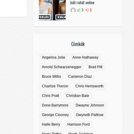
báli ruhát online
3
1
Címkék
Angelina Jolie
Anne Hathaway
Arnold Schwarzenegger
Brad Pitt
Bruce Willis
Cameron Diaz
Charlize Theron
Chris Hemsworth
Chris Pratt
Christian Bale
Drew Barrymore
Dwayne Johnson
George Clooney
Gwyneth Paltrow
Halle Berry
Harrison Ford