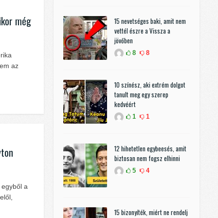
mikor még
15 nevetséges baki, amit nem
vettél észre a Vissza a
jövőben
8
8
rika
nem az
10 színész, aki extrém dolgot
tanult meg egy szerep
kedvéért
1
1
12 hihetetlen egybeesés, amit
yton
biztosan nem fogsz elhinni
5
4
 egyből a
elől,
15 bizonyíték, miért ne rendelj