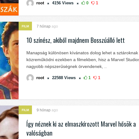
root
4156
Views
0
1
7 hónap
ago
FILM
10 színész, akiből majdnem Bosszúálló lett
Manapság különösen kívánatos dolog lehet a sztároknak
közreműködni ezekben a filmekben, hisz a Marvel Studios 
nagyobb népszerűségnek örvendenek, ..
root
22588
Views
1
1
9 hónap
ago
FILM
Így néznek ki az elmaszkírozott Marvel hősök a
valóságban