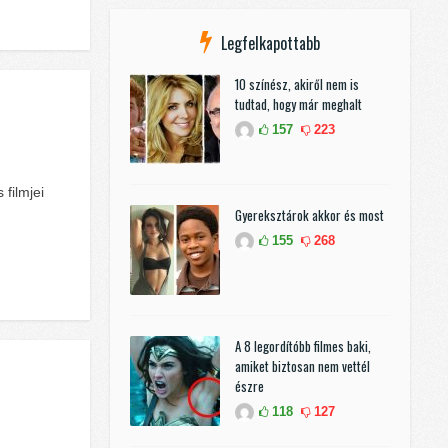
Legfelkapottabb
10 színész, akiről nem is
tudtad, hogy már meghalt
157
223
filmjei
Gyereksztárok akkor és most
155
268
A 8 legordítóbb filmes baki,
amiket biztosan nem vettél
észre
118
127