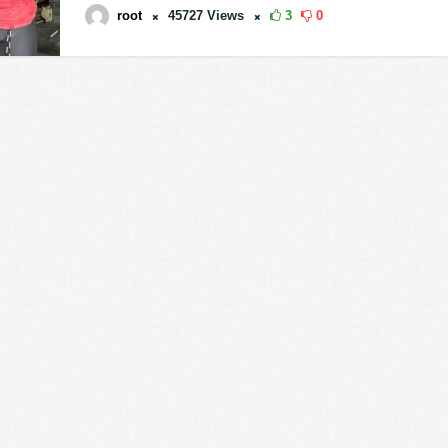
root
45727
Views
3
0