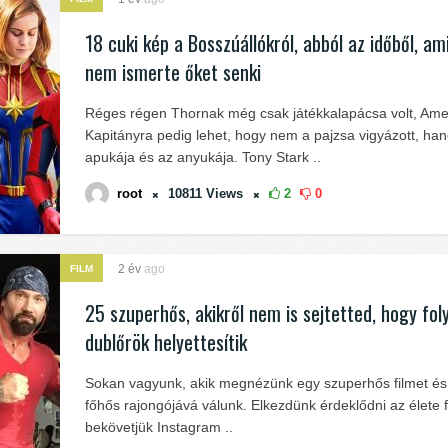
18 cuki kép a Bosszúállókról, abból az időből, a
nem ismerte őket senki
Réges régen Thornak még csak játékkalapácsa volt, Ame
Kapitányra pedig lehet, hogy nem a pajzsa vigyázott, ha
apukája és az anyukája. Tony Stark ..
root
10811
Views
2
0
2 év
ago
FILM
25 szuperhős, akikről nem is sejtetted, hogy fol
dublőrök helyettesítik
Sokan vagyunk, akik megnézünk egy szuperhős filmet és
főhős rajongójává válunk. Elkezdünk érdeklődni az élete f
bekövetjük Instagram ..