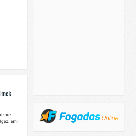
ilmek
héznek
 Igaz, ami