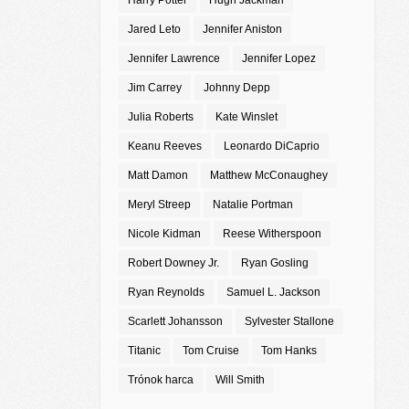
Harry Potter
Hugh Jackman
Jared Leto
Jennifer Aniston
Jennifer Lawrence
Jennifer Lopez
Jim Carrey
Johnny Depp
Julia Roberts
Kate Winslet
Keanu Reeves
Leonardo DiCaprio
Matt Damon
Matthew McConaughey
Meryl Streep
Natalie Portman
Nicole Kidman
Reese Witherspoon
Robert Downey Jr.
Ryan Gosling
Ryan Reynolds
Samuel L. Jackson
Scarlett Johansson
Sylvester Stallone
Titanic
Tom Cruise
Tom Hanks
Trónok harca
Will Smith