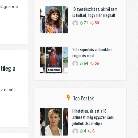
ilágszerte
10 gyerekszínész, akiről nem
is tudtad, hogy már meghalt
71
80
20 szuperhős a filmekben
régen és most
64
56
tileg a
z elmúlt
Top Pontok
Hihetetlen, de ezt a 16
színészt még egyszer sem
jelölték Oscar-díjra
4
6