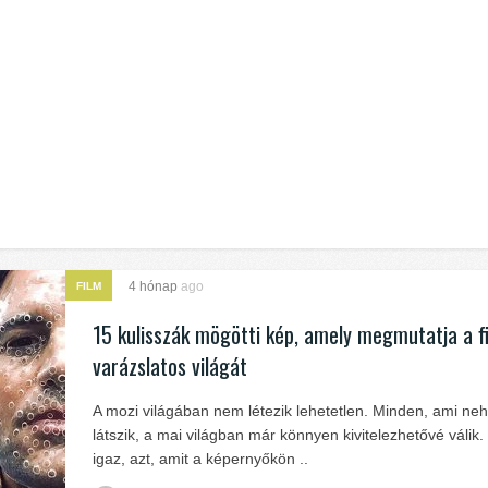
4 hónap
ago
FILM
15 kulisszák mögötti kép, amely megmutatja a f
varázslatos világát
A mozi világában nem létezik lehetetlen. Minden, ami ne
látszik, a mai világban már könnyen kivitelezhetővé válik.
igaz, azt, amit a képernyőkön ..