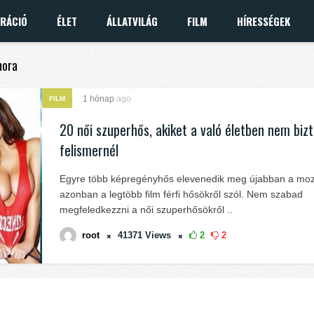
IRÁCIÓ
ÉLET
ÁLLATVILÁG
FILM
HÍRESSÉGEK
mora
1 hónap
ago
FILM
20 női szuperhős, akiket a való életben nem biz
felismernél
Egyre több képregényhős elevenedik meg újabban a moz
azonban a legtöbb film férfi hősökről szól. Nem szabad
megfeledkezzni a női szuperhősökről ..
root
41371
Views
2
2