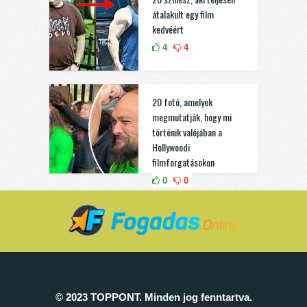
átalakult egy film
kedvéért
4
4
20 fotó, amelyek
megmutatják, hogy mi
történik valójában a
Hollywoodi
filmforgatásokon
0
0
© 2023 TOPPONT. Minden jog fenntartva.