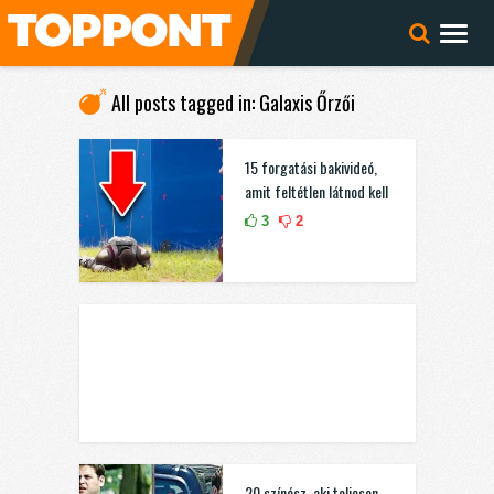
All posts tagged in: Galaxis Őrzői
15 forgatási bakivideó,
amit feltétlen látnod kell
3
2
20 színész, aki teljesen