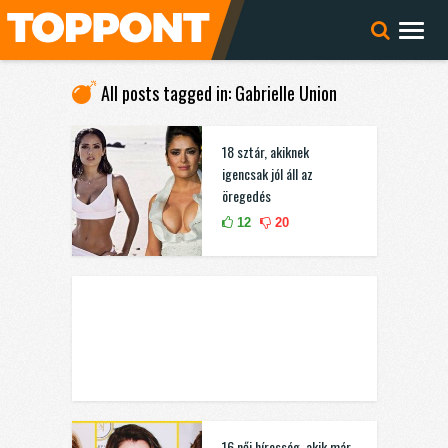
All posts tagged in: Gabrielle Union
18 sztár, akiknek
igencsak jól áll az
öregedés
12
20
16 női híresség, akik már