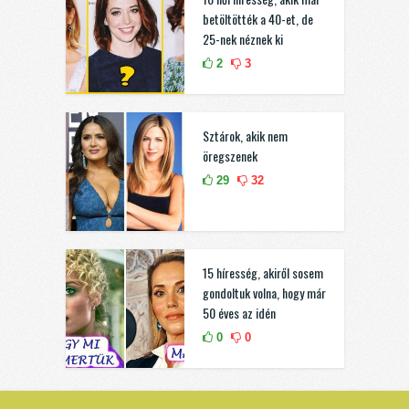
betöltötték a 40-et, de
25-nek néznek ki
2
3
Sztárok, akik nem
öregszenek
29
32
15 híresség, akiről sosem
gondoltuk volna, hogy már
50 éves az idén
0
0