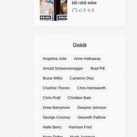
báli ruhát online
3
1
Címkék
Angelina Jolie
Anne Hathaway
Arnold Schwarzenegger
Brad Pitt
Bruce Willis
Cameron Diaz
Charlize Theron
Chris Hemsworth
Chris Pratt
Christian Bale
Drew Barrymore
Dwayne Johnson
George Clooney
Gwyneth Paltrow
Halle Berry
Harrison Ford