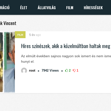
IRÁCIÓ
ÉLET
ÁLLATVILÁG
FILM
HÍRESSÉGEK
nk Vincent
5 év
ago
FILM
Híres színészek, akik a közelmúltban haltak meg
Az elmúlt években sajnos nagyon sok ismert és nem isme
hunyt el.
root
7942
Views
2
1