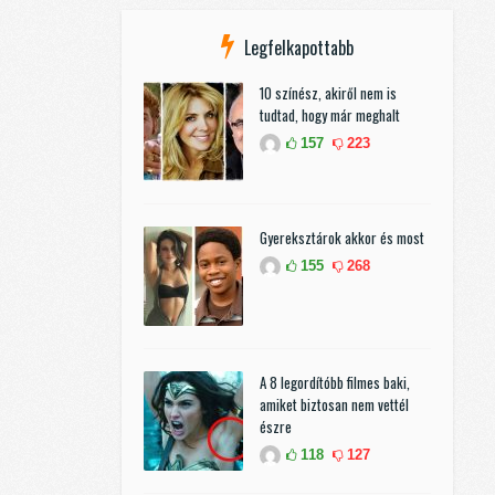
Legfelkapottabb
10 színész, akiről nem is
tudtad, hogy már meghalt
157
223
Gyereksztárok akkor és most
155
268
A 8 legordítóbb filmes baki,
amiket biztosan nem vettél
észre
118
127