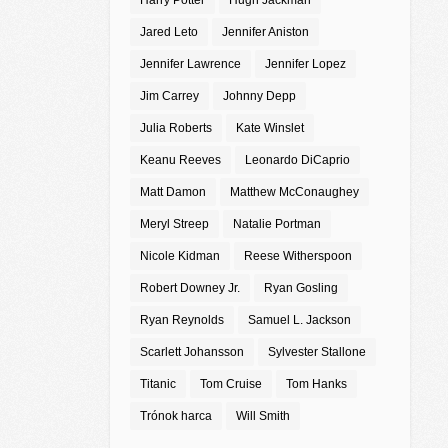
Harry Potter
Hugh Jackman
Jared Leto
Jennifer Aniston
Jennifer Lawrence
Jennifer Lopez
Jim Carrey
Johnny Depp
Julia Roberts
Kate Winslet
Keanu Reeves
Leonardo DiCaprio
Matt Damon
Matthew McConaughey
Meryl Streep
Natalie Portman
Nicole Kidman
Reese Witherspoon
Robert Downey Jr.
Ryan Gosling
Ryan Reynolds
Samuel L. Jackson
Scarlett Johansson
Sylvester Stallone
Titanic
Tom Cruise
Tom Hanks
Trónok harca
Will Smith