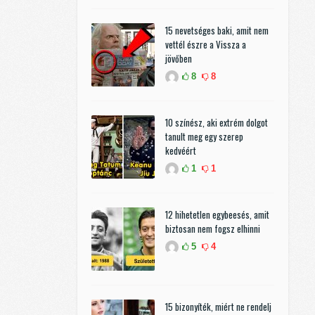
15 nevetséges baki, amit nem
vettél észre a Vissza a
jövőben
8
8
10 színész, aki extrém dolgot
tanult meg egy szerep
kedvéért
1
1
12 hihetetlen egybeesés, amit
biztosan nem fogsz elhinni
5
4
15 bizonyíték, miért ne rendelj