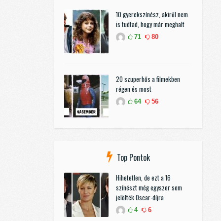
10 gyerekszínész, akiről nem
is tudtad, hogy már meghalt
71
80
20 szuperhős a filmekben
régen és most
64
56
Top Pontok
Hihetetlen, de ezt a 16
színészt még egyszer sem
jelölték Oscar-díjra
4
6