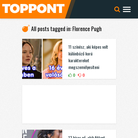
All posts tagged in: Florence Pugh
11 színész, aki képes volt
különböző korú
karaktereket
megszemélyesíteni
0
0
13 híres nő, akik fittyet