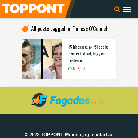
All posts tagged in: Finneas O’Connel
15 híresség, akiről eddig
nem is tudtad, hogy van
testvére
0
0
© 2023 TOPPONT. Minden jog fenntartva.