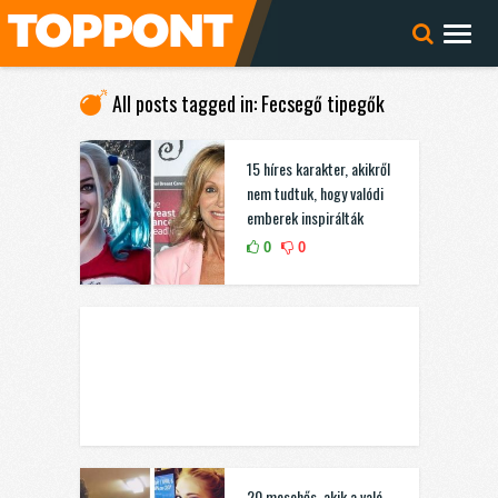
All posts tagged in: Fecsegő tipegők
15 híres karakter, akikről
nem tudtuk, hogy valódi
emberek inspirálták
0
0
20 mesehős, akik a való