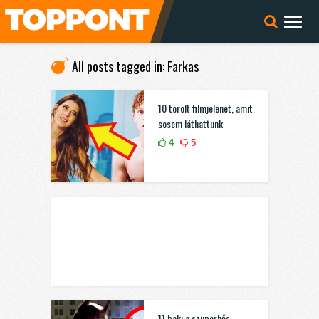
All posts tagged in: Farkas
10 törölt filmjelenet, amit
sosem láthattunk
4
5
11 baki a szuperhős