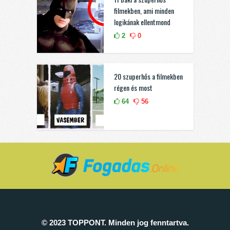
filmekben, ami minden
logikának ellentmond
2
0
20 szuperhős a filmekben
régen és most
64
56
© 2023 TOPPONT. Minden jog fenntartva.